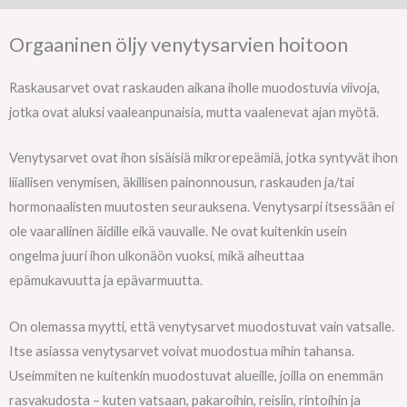
Orgaaninen öljy venytysarvien hoitoon
Raskausarvet ovat raskauden aikana iholle muodostuvia viivoja,
jotka ovat aluksi vaaleanpunaisia, mutta vaalenevat ajan myötä.
Venytysarvet ovat ihon sisäisiä mikrorepeämiä, jotka syntyvät ihon
liiallisen venymisen, äkillisen painonnousun, raskauden ja/tai
hormonaalisten muutosten seurauksena. Venytysarpi itsessään ei
ole vaarallinen äidille eikä vauvalle. Ne ovat kuitenkin usein
ongelma juuri ihon ulkonäön vuoksi, mikä aiheuttaa
epämukavuutta ja epävarmuutta.
On olemassa myytti, että venytysarvet muodostuvat vain vatsalle.
Itse asiassa venytysarvet voivat muodostua mihin tahansa.
Useimmiten ne kuitenkin muodostuvat alueille, joilla on enemmän
rasvakudosta – kuten vatsaan, pakaroihin, reisiin, rintoihin ja