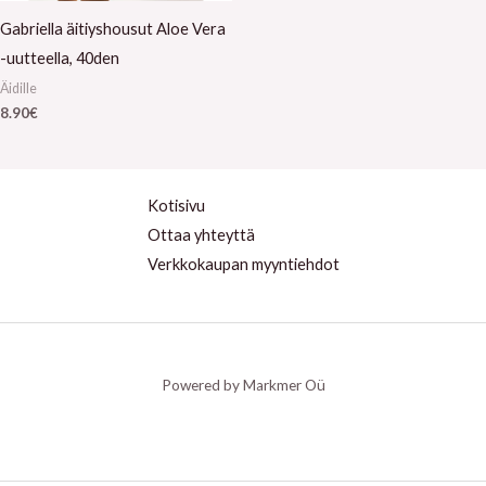
Gabriella äitiyshousut Aloe Vera
-uutteella, 40den
Äidille
8.90
€
Kotisivu
Ottaa yhteyttä
Verkkokaupan myyntiehdot
Powered by Markmer Oü