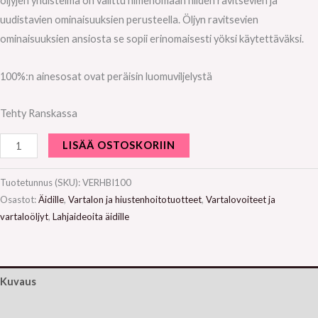
öljyjen yhdistelmä on valittu nimenomaan niiden ravitsevien ja
uudistavien ominaisuuksien perusteella. Öljyn ravitsevien
ominaisuuksien ansiosta se sopii erinomaisesti yöksi käytettäväksi.
100%:n ainesosat ovat peräisin luomuviljelystä
Tehty Ranskassa
LISÄÄ OSTOSKORIIN
Tuotetunnus (SKU):
VERHBI100
Osastot:
Äidille
,
Vartalon ja hiustenhoitotuotteet
,
Vartalovoiteet ja
vartaloöljyt
,
Lahjaideoita äidille
Kuvaus
Lisätiedot