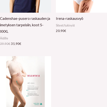
Cadenshae-pusero raskauden ja
Irena-raskausvyö
imetyksen tarpeisiin, koot S-
Siteet/tukivyöt
20.90
€
XXXL
Äidille
39.90
€
31.90
€