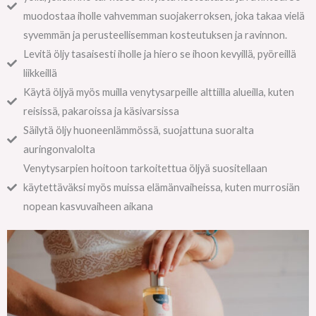
muodostaa iholle vahvemman suojakerroksen, joka takaa vielä
syvemmän ja perusteellisemman kosteutuksen ja ravinnon.
Levitä öljy tasaisesti iholle ja hiero se ihoon kevyillä, pyöreillä
liikkeillä
Käytä öljyä myös muilla venytysarpeille alttiilla alueilla, kuten
reisissä, pakaroissa ja käsivarsissa
Säilytä öljy huoneenlämmössä, suojattuna suoralta
auringonvalolta
Venytysarpien hoitoon tarkoitettua öljyä suositellaan
käytettäväksi myös muissa elämänvaiheissa, kuten murrosiän
nopean kasvuvaiheen aikana