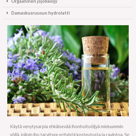
Orgaaninen jojobaöljy
Damaskusruusun hydrolatti
Käytä venytysarpia ehkäisevää ihonhoitoöljyä mieluummin
yöllä, jolloin iho tarvitsee erityistä kosteutusta ja ravintoa. Se