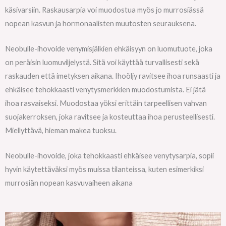
käsivarsiin. Raskausarpia voi muodostua myös jo murrosiässä
nopean kasvun ja hormonaalisten muutosten seurauksena.
Neobulle-ihovoide venymisjälkien ehkäisyyn on luomutuote, joka
on peräisin luomuviljelystä. Sitä voi käyttää turvallisesti sekä
raskauden että imetyksen aikana. Ihoöljy ravitsee ihoa runsaasti ja
ehkäisee tehokkaasti venytysmerkkien muodostumista. Ei jätä
ihoa rasvaiseksi. Muodostaa yöksi erittäin tarpeellisen vahvan
suojakerroksen, joka ravitsee ja kosteuttaa ihoa perusteellisesti.
Miellyttävä, hieman makea tuoksu.
Neobulle-ihovoide, joka tehokkaasti ehkäisee venytysarpia, sopii
hyvin käytettäväksi myös muissa tilanteissa, kuten esimerkiksi
murrosiän nopean kasvuvaiheen aikana