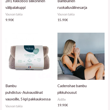
2in1 Kikkoboo silikoninen
Bambuinen
välipalakuppi
ruokailuvälinesarja
Vauvan takia
Vauvan takia
9.90
€
15.90
€
Bambu
Cadenshae bambu
puhdistus-/kuivausliinat
pikkuhousut
vauvoille, 5 kpl pakkauksessa
Äidille
19.90
€
Vauvan takia