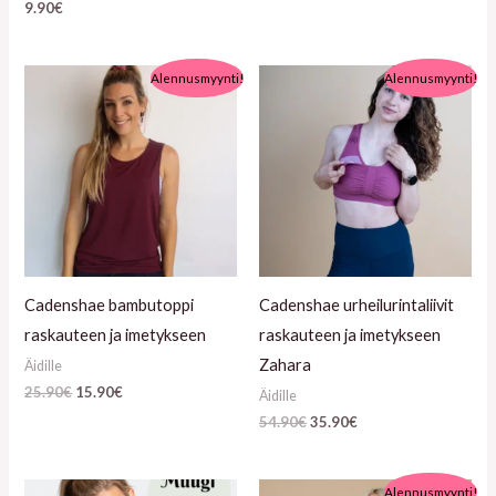
9.90
€
Alkuperäinen
Nykyinen
Alkuperäinen
Nykyinen
Alennusmyynti!
Alennusmyynti!
hinta
hinta
hinta
hinta
oli:
on:
oli:
on:
25.90€.
15.90€.
54.90€.
35.90€.
Cadenshae bambutoppi
Cadenshae urheilurintaliivit
raskauteen ja imetykseen
raskauteen ja imetykseen
Zahara
Äidille
25.90
€
15.90
€
Äidille
54.90
€
35.90
€
Alkuperäinen
Nykyinen
Alennusmyynti!