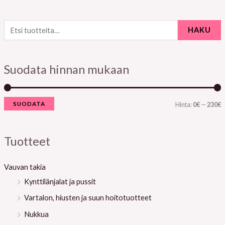
E
HAKU
t
i
a
s
n
k
Suodata hinnan mukaan
i
i
s
:
i
i
SUODATA
Hinta:
0€
—
230€
h
i
i
h
Tuotteet
n
i
t
n
Vauvan takia
a
t
Kynttilänjalat ja pussit
a
Vartalon, hiusten ja suun hoitotuotteet
Nukkua