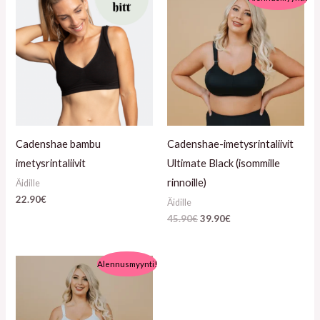
hinta
hinta
oli:
on:
45.90€.
39.90€.
Cadenshae bambu
Cadenshae-imetysrintaliivit
imetysrintaliivit
Ultimate Black (isommille
rinnoille)
Äidille
22.90
€
Äidille
45.90
€
39.90
€
Alkuperäinen
Nykyinen
Alennusmyynti!
hinta
hinta
oli:
on:
45.90€.
39.90€.