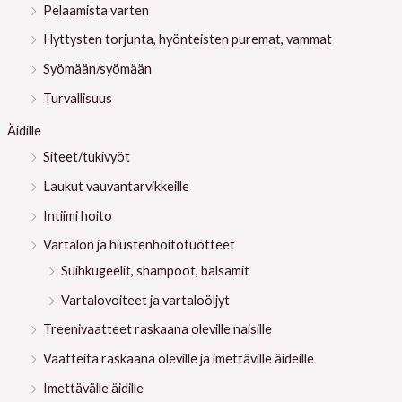
Pelaamista varten
Hyttysten torjunta, hyönteisten puremat, vammat
Syömään/syömään
Turvallisuus
Äidille
Siteet/tukivyöt
Laukut vauvantarvikkeille
Intiimi hoito
Vartalon ja hiustenhoitotuotteet
Suihkugeelit, shampoot, balsamit
Vartalovoiteet ja vartaloöljyt
Treenivaatteet raskaana oleville naisille
Vaatteita raskaana oleville ja imettäville äideille
Imettävälle äidille