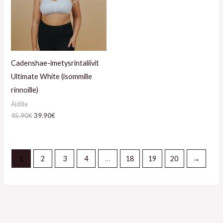
Cadenshae-imetysrintaliivit
Ultimate White (isommille
rinnoille)
Äidille
45.90
€
39.90
€
1
2
3
4
…
18
19
20
→