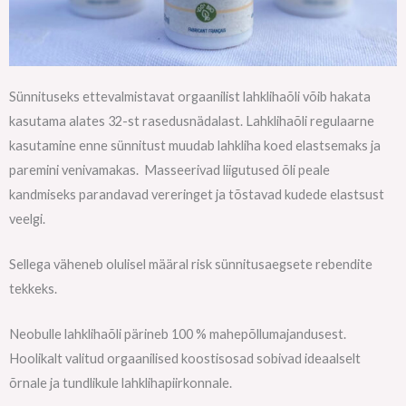
Sünnituseks ettevalmistavat orgaanilist lahklihaõli võib hakata
kasutama alates 32-st rasedusnädalast. Lahklihaõli regulaarne
kasutamine enne sünnitust muudab lahkliha koed elastsemaks ja
paremini venivamakas. Masseerivad liigutused õli peale
kandmiseks parandavad vereringet ja tõstavad kudede elastsust
veelgi.
Sellega väheneb olulisel määral risk sünnitusaegsete rebendite
tekkeks.
Neobulle lahklihaõli pärineb 100 % mahepõllumajandusest.
Hoolikalt valitud orgaanilised koostisosad sobivad ideaalselt
õrnale ja tundlikule lahklihapiirkonnale.