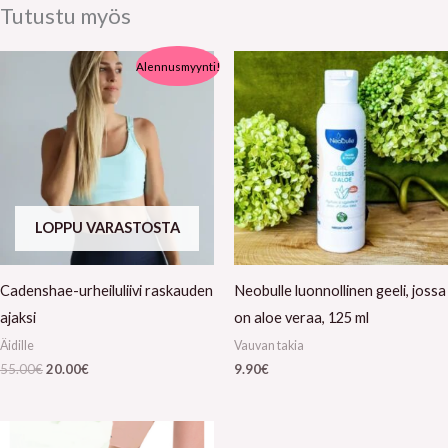
Tutustu myös
Alkuperäinen
Nykyinen
Alennusmyynti!
hinta
hinta
oli:
on:
55.00€.
20.00€.
LOPPU VARASTOSTA
Cadenshae-urheiluliivi raskauden
Neobulle luonnollinen geeli, jossa
ajaksi
on aloe veraa, 125 ml
Äidille
Vauvan takia
55.00
€
20.00
€
9.90
€