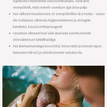
tupekoed rebenditele vastuvõtlikumaks. Iseäranis
seenpõletik, mida esineb raseduse ajal üsna palju
tee väiksed muudatused, et seenpõletikke ära hoida – vaata
üle toidulaud, vähenda hügieenisidemet ja stringide
kandmist, kasuta intiimpesugeeli
raseduse viimasel kuul võid alustada sünnitusteede
ettevalmistust lahkilihaõliga
tee ämmaemandaga koostööd, tema näeb ja tunneb lapse
laskumise kiirust ja sünnitusteede seisukorda