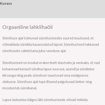
Kuvaus
Lisätiedot
Orgaaniline lahklihaõli
Sünnituse ajal toimuvad sünnitusteedes suured muutused, et
võimaldada sündida kauaoodatud lapsel. Sünnitusteed hakkavad
sünnituseks valmistuma juba raseduse ajal.
Sünnitusteed on loodud erakordselt elastseks ja venivaks, et nad
kohanevad kenasti sündiva lapse suuruse, asendi ja sündimise
kiirusega ning peale sünnitust taastuvad oma esialgsesse
olekusse. Sünnituse ajal tupe lihased paigutuvad ümber ning
moodustub sünnikanal.
Lapse laskumise käigus läbi sünnitusteede võivad tekkida