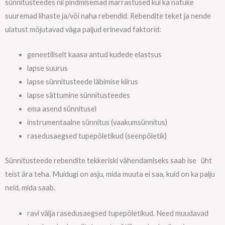
sünnitusteedes nii pindmisemad marrastused kui ka natuke
suuremad lihaste ja/või naha rebendid. Rebendite teket ja nende
ulatust mõjutavad väga paljud erinevad faktorid:
geneetiliselt kaasa antud kudede elastsus
lapse suurus
lapse sünnitusteede läbimise kiirus
lapse sättumine sünnitusteedes
ema asend sünnitusel
instrumentaalne sünnitus (vaakumsünnitus)
rasedusaegsed tupepõletikud (seenpõletik)
Sünnitusteede rebendite tekkeriski vähendamiseks saab ise üht
teist ära teha. Muidugi on asju, mida muuta ei saa, kuid on ka palju
neid, mida saab.
ravi välja rasedusaegsed tupepõletikud. Need muudavad