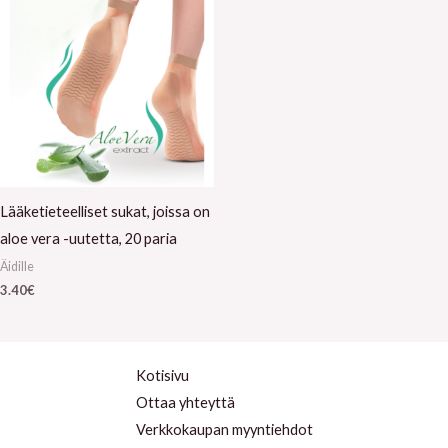
Lääketieteelliset sukat, joissa on
aloe vera -uutetta, 20 paria
Äidille
3.40
€
Kotisivu
Ottaa yhteyttä
Verkkokaupan myyntiehdot