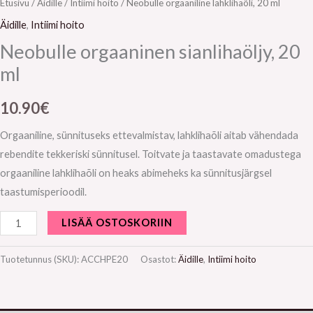
Etusivu
/
Äidille
/
Intiimi hoito
/ Neobulle orgaaniline lahklihaõli, 20 ml
Äidille
,
Intiimi hoito
Neobulle orgaaninen sianlihaöljy, 20
ml
10.90
€
Orgaaniline, sünnituseks ettevalmistav, lahklihaõli aitab vähendada
rebendite tekkeriski sünnitusel. Toitvate ja taastavate omadustega
orgaaniline lahklihaõli on heaks abimeheks ka sünnitusjärgsel
taastumisperioodil.
LISÄÄ OSTOSKORIIN
Tuotetunnus (SKU):
ACCHPE20
Osastot:
Äidille
,
Intiimi hoito