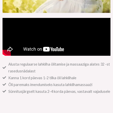
Alusta regulaarse lahkliha õlitamise ja massaaziga alates 32 -st
rasedusnädalast
Kanna 1 kord päevas 1-2 tilka õli lahklihale
Õli paremaks imendumiseks kasuta lahklihamassaaži
Sünnitusjärgselt kasuta 2-4 korda päevas, vastavalt vajadusele