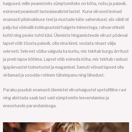
haigused, mille peamisteks sümptomiteks on köha, nohu ja palavik,
esinevad peamiselt lasteaiaealistel lastel. Kuna viirused levivad
enamasti piisknakkuse teel ja mustade käte vahendusel, siis väldi nii
palju kui võimalik kokkupuuteid haigete inimestega, rahvarohkeid
kohti ning peske tohti käsi. Ülemiste hingamisteede viirust põdeval
lapsel võib tõusta palavik, olla nina kinni, voolata ninast välja
sekreeti. Sekreet võiba valguda ka kurku, mis tekitab kurgu ärritust
ja pneb lapse köhima. Lapsel võib esineda köha, mis tekitab raskusi
igapäevastel toimetustel ja magamisel. Samuti võivad lapsed olla
virilamad ja soovida rohkem tähelepanu ning lähedust.
Paraku puudub enamasti ülemistel viirushaigustel spetsiifiline ravi
ning abistada saab last vaid sümptomite leevendamise ja
enesetunde parandamisega.