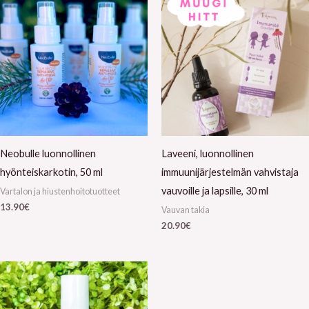
Neobulle luonnollinen
Laveeni, luonnollinen
hyönteiskarkotin, 50 ml
immuunijärjestelmän vahvistaja
vauvoille ja lapsille, 30 ml
Vartalon ja hiustenhoitotuotteet
13.90
€
Vauvan takia
20.90
€