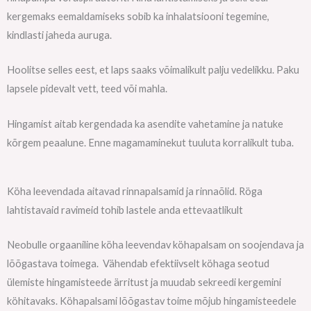
kergemaks eemaldamiseks sobib ka inhalatsiooni tegemine,
kindlasti jaheda auruga.
Hoolitse selles eest, et laps saaks võimalikult palju vedelikku. Paku
lapsele pidevalt vett, teed või mahla.
Hingamist aitab kergendada ka asendite vahetamine ja natuke
kõrgem peaalune. Enne magamaminekut tuuluta korralikult tuba.
Köha leevendada aitavad rinnapalsamid ja rinnaõlid. Röga
lahtistavaid ravimeid tohib lastele anda ettevaatlikult
Neobulle orgaaniline köha leevendav köhapalsam on soojendava ja
lõõgastava toimega. Vähendab efektiivselt köhaga seotud
ülemiste hingamisteede ärritust ja muudab sekreedi kergemini
köhitavaks. Köhapalsami lõõgastav toime mõjub hingamisteedele