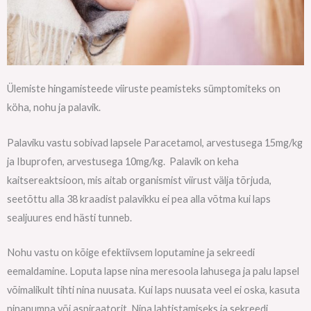
Ülemiste hingamisteede viiruste peamisteks sümptomiteks on
köha, nohu ja palavik.
Palaviku vastu sobivad lapsele Paracetamol, arvestusega 15mg/kg
ja Ibuprofen, arvestusega 10mg/kg. Palavik on keha
kaitsereaktsioon, mis aitab organismist viirust välja tõrjuda,
seetõttu alla 38 kraadist palavikku ei pea alla võtma kui laps
sealjuures end hästi tunneb.
Nohu vastu on kõige efektiivsem loputamine ja sekreedi
eemaldamine. Loputa lapse nina meresoola lahusega ja palu lapsel
võimalikult tihti nina nuusata. Kui laps nuusata veel ei oska, kasuta
ninapumpa või aspiraatorit. Nina lahtistamiseks ja sekreedi