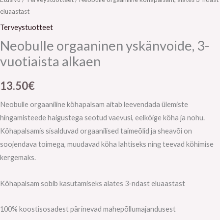
eluaastast
Terveystuotteet
Neobulle orgaaninen yskänvoide, 3-
vuotiaista alkaen
13.50
€
Neobulle orgaaniline köhapalsam aitab leevendada ülemiste
hingamisteede haigustega seotud vaevusi, eelkõige köha ja nohu.
Köhapalsamis sisalduvad orgaanilised taimeõlid ja sheavõi on
soojendava toimega, muudavad köha lahtiseks ning teevad köhimise
kergemaks.
Köhapalsam sobib kasutamiseks alates 3-ndast eluaastast
100% koostisosadest pärinevad mahepõllumajandusest