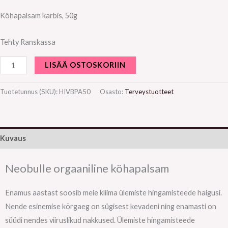
Köhapalsam karbis, 50g
Tehty Ranskassa
LISÄÄ OSTOSKORIIN
Tuotetunnus (SKU):
HIVBPA50
Osasto:
Terveystuotteet
Kuvaus
Neobulle orgaaniline köhapalsam
Enamus aastast soosib meie kliima ülemiste hingamisteede haigusi.
Nende esinemise kõrgaeg on sügisest kevadeni ning enamasti on
süüdi nendes viiruslikud nakkused. Ülemiste hingamisteede