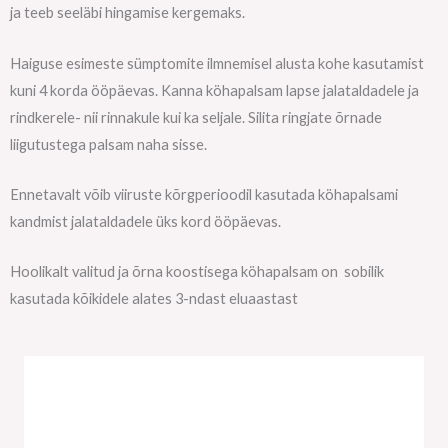
ja teeb seeläbi hingamise kergemaks.
Haiguse esimeste sümptomite ilmnemisel alusta kohe kasutamist
kuni 4 korda ööpäevas. Kanna köhapalsam lapse jalataldadele ja
rindkerele- nii rinnakule kui ka seljale. Silita ringjate õrnade
liigutustega palsam naha sisse.
Ennetavalt võib viiruste kõrgperioodil kasutada köhapalsami
kandmist jalataldadele üks kord ööpäevas.
Hoolikalt valitud ja õrna koostisega köhapalsam on sobilik
kasutada kõikidele alates 3-ndast eluaastast