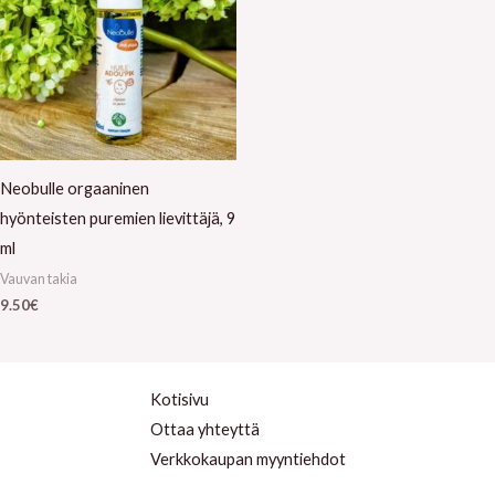
Neobulle orgaaninen
hyönteisten puremien lievittäjä, 9
ml
Vauvan takia
9.50
€
Kotisivu
Ottaa yhteyttä
Verkkokaupan myyntiehdot