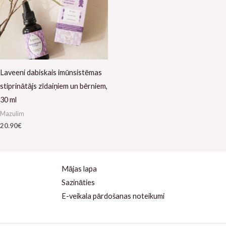
Laveeni dabiskais imūnsistēmas
stiprinātājs zīdaiņiem un bērniem,
30 ml
Mazulim
20.90
€
Mājas lapa
Sazināties
E-veikala pārdošanas noteikumi