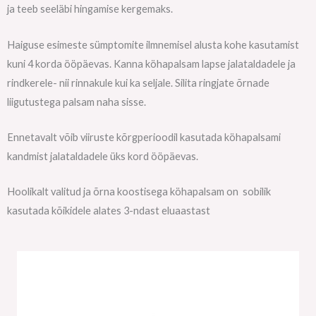
ja teeb seeläbi hingamise kergemaks.
Haiguse esimeste sümptomite ilmnemisel alusta kohe kasutamist
kuni 4 korda ööpäevas. Kanna köhapalsam lapse jalataldadele ja
rindkerele- nii rinnakule kui ka seljale. Silita ringjate õrnade
liigutustega palsam naha sisse.
Ennetavalt võib viiruste kõrgperioodil kasutada köhapalsami
kandmist jalataldadele üks kord ööpäevas.
Hoolikalt valitud ja õrna koostisega köhapalsam on sobilik
kasutada kõikidele alates 3-ndast eluaastast