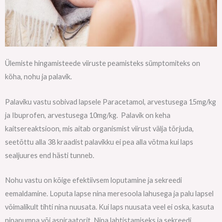
Ülemiste hingamisteede viiruste peamisteks sümptomiteks on
köha, nohu ja palavik.
Palaviku vastu sobivad lapsele Paracetamol, arvestusega 15mg/kg
ja Ibuprofen, arvestusega 10mg/kg. Palavik on keha
kaitsereaktsioon, mis aitab organismist viirust välja tõrjuda,
seetõttu alla 38 kraadist palavikku ei pea alla võtma kui laps
sealjuures end hästi tunneb.
Nohu vastu on kõige efektiivsem loputamine ja sekreedi
eemaldamine. Loputa lapse nina meresoola lahusega ja palu lapsel
võimalikult tihti nina nuusata. Kui laps nuusata veel ei oska, kasuta
ninapumpa või aspiraatorit. Nina lahtistamiseks ja sekreedi