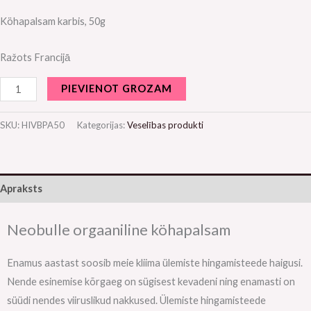
Köhapalsam karbis, 50g
Ražots Francijā
PIEVIENOT GROZAM
SKU:
HIVBPA50
Kategorijas:
Veselības produkti
Apraksts
Neobulle orgaaniline köhapalsam
Enamus aastast soosib meie kliima ülemiste hingamisteede haigusi.
Nende esinemise kõrgaeg on sügisest kevadeni ning enamasti on
süüdi nendes viiruslikud nakkused. Ülemiste hingamisteede