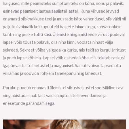
haigused, mille peamisteks sümptomiteks on köha, nohu ja palavik,
esinevad peamiselt lasteaiaealistel lastel. Kuna viirused levivad
enamasti piisknakkuse teel ja mustade käte vahendusel, siis väldi nii
palju kui võimalik kokkupuuteid haigete inimestega, rahvarohkeid
kohti ning peske tohti käsi. Ülemiste hingamisteede viirust põdeval
lapsel võib tõusta palavik, olla nina kinni, voolata ninast välja
sekreeti. Sekreet võiba valguda ka kurku, mis tekitab kurgu ärritust
ja pneb lapse köhima. Lapsel võib esineda köha, mis tekitab raskusi
igapäevastel toimetustel ja magamisel. Samuti võivad lapsed olla
virilamad ja soovida rohkem tähelepanu ning lähedust.
Paraku puudub enamasti ülemistel viirushaigustel spetsiifiline ravi
ning abistada saab last vaid sümptomite leevendamise ja
enesetunde parandamisega.