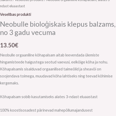
ndast eluaastast
Veselības produkti
Neobulle bioloģiskais klepus balzams,
no 3 gadu vecuma
13.50
€
Neobulle orgaaniline köhapalsam aitab leevendada ülemiste
hingamisteede haigustega seotud vaevusi, eelkõige köha ja nohu.
Köhapalsamis sisalduvad orgaanilised taimeõlid ja sheavõi on
soojendava toimega, muudavad köha lahtiseks ning teevad köhimise
kergemaks.
Köhapalsam sobib kasutamiseks alates 3-ndast eluaastast
100% koostisosadest pärinevad mahepõllumajandusest