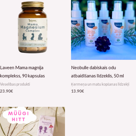
Laveen Mama magnija
Neobulle dabiskais odu
komplekss, 90 kapsulas
atbaidīšanas līdzeklis, 50 ml
Veselības produkti
Ķermeņa un matu kopšanas līdzekļi
23.90
€
13.90
€