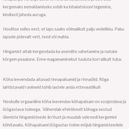
kergemaks eemaldamiseks sobib ka inhalatsiooni tegemine,
kindlasti jaheda auruga.
Hoolitse selles eest, et laps saaks võimalikult palju vedelikku. Paku
lapsele pidevalt vett, teed või mahla.
Hingamist aitab kergendada ka asendite vahetamine ja natuke
kõrgem peaalune. Enne magamaminekut tuuluta korralikult tuba.
Köha leevendada aitavad rinnapalsamid ja rinnaõlid. Röga
lahtistavaid ravimeid tohib lastele anda ettevaatlikult
Neobulle orgaaniline köha leevendav köhapalsam on soojendava ja
lõõgastava toimega. Vähendab efektiivselt köhaga seotud
ülemiste hingamisteede ärritust ja muudab sekreedi kergemini
köhitavaks. Köhapalsami lõõgastav toime mõjub hingamisteedele