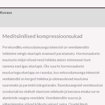
Kuvaus
Lisätiedot
Meditsiinilised kompressioonsukad
Perekondliku eelsoodumusega inimestel on veenilaiendite
tekkimine mingis eluetapis enamasti paratamatu. Hormonaalsete
muutuste mõjul võivad need tekkida alates teismeeast kuni
vanema eani igas eluetapis. Üks suurte hormonaalsete
muutustega eluetapp on rasedus, kus eelsoodumusega inimestel
veeilaiendid on kerged tekkima ja olemasolevad muutuma
suuremaks ja paremini märgatavaks. Rasedusaegseid veenimuutusi
soodustab ka oluliselt elastsem sidekude ja kasvava emaka surve
alumistele vaagna veenidele. Veenilaiendite suurus ja
väljanägemine võivad kõikuda seinast seina. Osadel ilmub