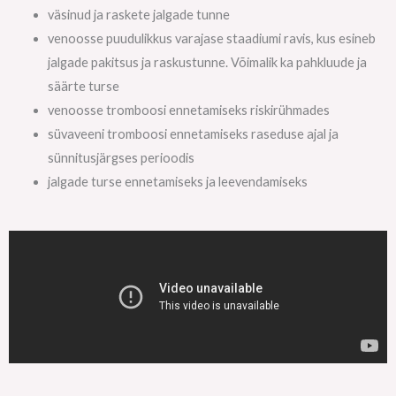
väsinud ja raskete jalgade tunne
venoosse puudulikkus varajase staadiumi ravis, kus esineb
jalgade pakitsus ja raskustunne. Võimalik ka pahkluude ja
säärte turse
venoosse tromboosi ennetamiseks riskirühmades
süvaveeni tromboosi ennetamiseks raseduse ajal ja
sünnitusjärgses perioodis
jalgade turse ennetamiseks ja leevendamiseks