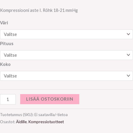
Kompressiooni aste I. Rõhk 18-21 mmHg
Väri
Pituus
Koko
LISÄÄ OSTOSKORIIN
Tuotetunnus (SKU):
Ei saatavilla/-tietoa
Osastot:
Äidille
,
Kompressiotuotteet