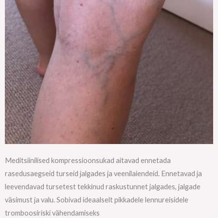
Meditsiinilised kompressioonsukad aitavad ennetada
rasedusaegseid turseid jalgades ja veenilaiendeid. Ennetavad ja
leevendavad tursetest tekkinud raskustunnet jalgades, jalgade
väsimust ja valu. Sobivad ideaalselt pikkadele lennureisidele
tromboosiriski vähendamiseks