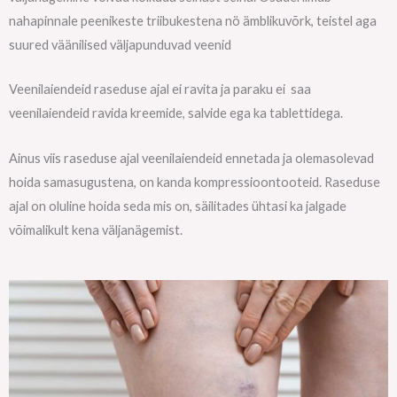
nahapinnale peenikeste triibukestena nö ämblikuvõrk, teistel aga
suured väänilised väljapunduvad veenid
Veenilaiendeid raseduse ajal ei ravita ja paraku ei saa
veenilaiendeid ravida kreemide, salvide ega ka tablettidega.
Ainus viis raseduse ajal veenilaiendeid ennetada ja olemasolevad
hoida samasugustena, on kanda kompressioontooteid. Raseduse
ajal on oluline hoida seda mis on, säilitades ühtasi ka jalgade
võimalikult kena väljanägemist.