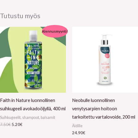
Tutustu myös
Alkuperäinen
Nykyinen
Alennusmyynti!
hinta
hinta
oli:
on:
7.50€.
5.20€.
Faith in Nature luonnollinen
Neobulle luonnollinen
suihkugeeli avokadoöljyllä, 400 ml
venytysarpien hoitoon
tarkoitettu vartalovoide, 200 ml
Suihkugeelit, shampoot, balsamit
7.50
€
5.20
€
Äidille
24.90
€