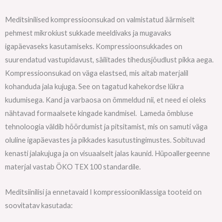
Meditsinilised kompressioonsukad on valmistatud äärmiselt
pehmest mikrokiust sukkade meeldivaks ja mugavaks
igapäevaseks kasutamiseks. Kompressioonsukkades on
suurendatud vastupidavust, säilitades tihedusjõudlust pikka aega.
Kompressioonsukad on väga elastsed, mis aitab materjalil
kohanduda jala kujuga. See on tagatud kahekordse lükra
kudumisega. Kand ja varbaosa on õmmeldud nii, et need ei oleks
nähtavad formaalsete kingade kandmisel. Lameda õmbluse
tehnoloogia väldib hõõrdumist ja pitsitamist, mis on samuti väga
oluline igapäevastes ja pikkades kasutustingimustes. Sobituvad
kenasti jalakujuga ja on visuaalselt jalas kaunid. Hüpoallergeenne
materjal vastab ÖKO TEX 100 standardile.
Meditsiinilisi ja ennetavaid I kompressiooniklassiga tooteid on
soovitatav kasutada: