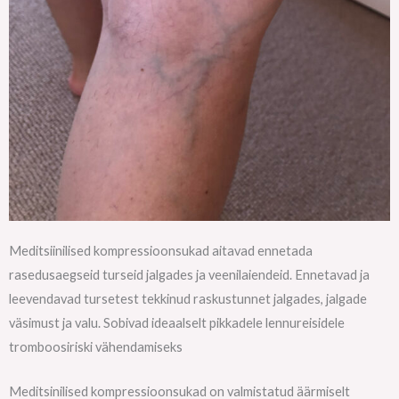
Meditsiinilised kompressioonsukad aitavad ennetada
rasedusaegseid turseid jalgades ja veenilaiendeid. Ennetavad ja
leevendavad tursetest tekkinud raskustunnet jalgades, jalgade
väsimust ja valu. Sobivad ideaalselt pikkadele lennureisidele
tromboosiriski vähendamiseks
Meditsinilised kompressioonsukad on valmistatud äärmiselt