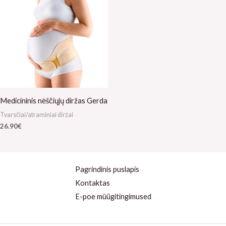
Medicininis nėščiųjų diržas Gerda
Tvarsčiai/atraminiai diržai
26.90
€
Pagrindinis puslapis
Kontaktas
E-poe müügitingimused