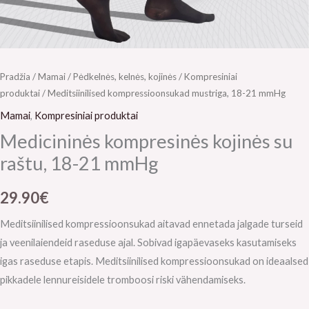
Pradžia
/
Mamai
/
Pėdkelnės, kelnės, kojinės
/
Kompresiniai
produktai
/ Meditsiinilised kompressioonsukad mustriga, 18-21 mmHg
Mamai
,
Kompresiniai produktai
Medicininės kompresinės kojinės su
raštu, 18-21 mmHg
29.90
€
Meditsiinilised kompressioonsukad aitavad ennetada jalgade turseid
ja veenilaiendeid raseduse ajal. Sobivad igapäevaseks kasutamiseks
igas raseduse etapis. Meditsiinilised kompressioonsukad on ideaalsed
pikkadele lennureisidele tromboosi riski vähendamiseks.