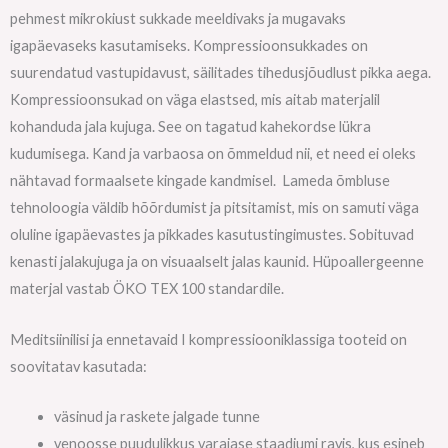
pehmest mikrokiust sukkade meeldivaks ja mugavaks
igapäevaseks kasutamiseks. Kompressioonsukkades on
suurendatud vastupidavust, säilitades tihedusjõudlust pikka aega.
Kompressioonsukad on väga elastsed, mis aitab materjalil
kohanduda jala kujuga. See on tagatud kahekordse lükra
kudumisega. Kand ja varbaosa on õmmeldud nii, et need ei oleks
nähtavad formaalsete kingade kandmisel. Lameda õmbluse
tehnoloogia väldib hõõrdumist ja pitsitamist, mis on samuti väga
oluline igapäevastes ja pikkades kasutustingimustes. Sobituvad
kenasti jalakujuga ja on visuaalselt jalas kaunid. Hüpoallergeenne
materjal vastab ÖKO TEX 100 standardile.
Meditsiinilisi ja ennetavaid I kompressiooniklassiga tooteid on
soovitatav kasutada:
väsinud ja raskete jalgade tunne
venoosse puudulikkus varajase staadiumi ravis, kus esineb