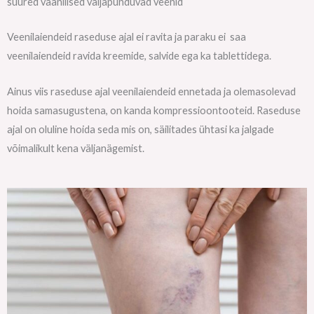
suured väänilised väljapunduvad veenid
Veenilaiendeid raseduse ajal ei ravita ja paraku ei saa
veenilaiendeid ravida kreemide, salvide ega ka tablettidega.
Ainus viis raseduse ajal veenilaiendeid ennetada ja olemasolevad
hoida samasugustena, on kanda kompressioontooteid. Raseduse
ajal on oluline hoida seda mis on, säilitades ühtasi ka jalgade
võimalikult kena väljanägemist.