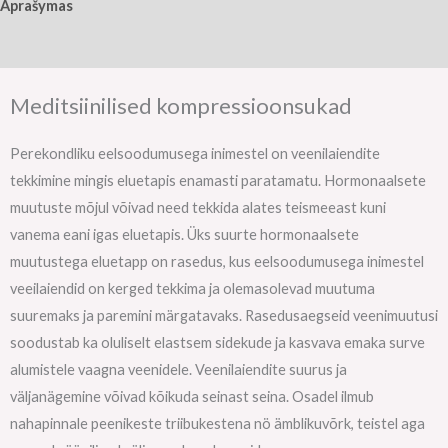
Aprašymas
Papildoma informacija
Meditsiinilised kompressioonsukad
Perekondliku eelsoodumusega inimestel on veenilaiendite
tekkimine mingis eluetapis enamasti paratamatu. Hormonaalsete
muutuste mõjul võivad need tekkida alates teismeeast kuni
vanema eani igas eluetapis. Üks suurte hormonaalsete
muutustega eluetapp on rasedus, kus eelsoodumusega inimestel
veeilaiendid on kerged tekkima ja olemasolevad muutuma
suuremaks ja paremini märgatavaks. Rasedusaegseid veenimuutusi
soodustab ka oluliselt elastsem sidekude ja kasvava emaka surve
alumistele vaagna veenidele. Veenilaiendite suurus ja
väljanägemine võivad kõikuda seinast seina. Osadel ilmub
nahapinnale peenikeste triibukestena nö ämblikuvõrk, teistel aga