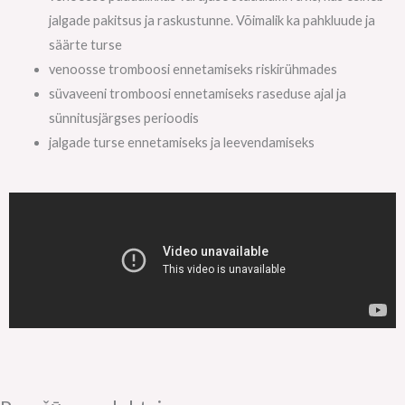
jalgade pakitsus ja raskustunne. Võimalik ka pahkluude ja
säärte turse
venoosse tromboosi ennetamiseks riskirühmades
süvaveeni tromboosi ennetamiseks raseduse ajal ja
sünnitusjärgses perioodis
jalgade turse ennetamiseks ja leevendamiseks