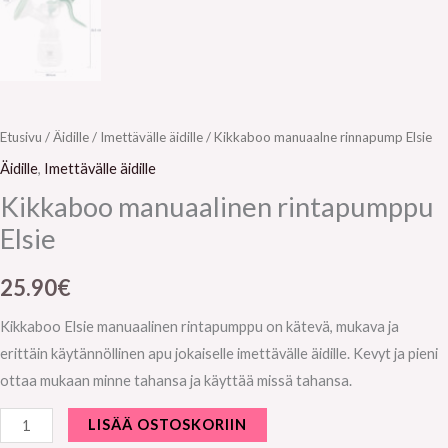
Etusivu
/
Äidille
/
Imettävälle äidille
/ Kikkaboo manuaalne rinnapump Elsie
Äidille
,
Imettävälle äidille
Kikkaboo manuaalinen rintapumppu
Elsie
25.90
€
Kikkaboo Elsie manuaalinen rintapumppu on kätevä, mukava ja
erittäin käytännöllinen apu jokaiselle imettävälle äidille. Kevyt ja pieni
ottaa mukaan minne tahansa ja käyttää missä tahansa.
LISÄÄ OSTOSKORIIN