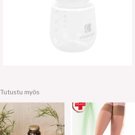
Tutustu myös
Hintaluokka:
18.90€
-
20.90€