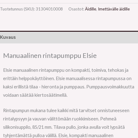
Tuotetunnus (SKU):
31304010008
Osastot:
Äidille
,
Imettävälle äidille
Kuvaus
Manuaalinen rintapumppu Elsie
Elsie manuaalinen rintapumppu on kompakti, toimiva, tehokas ja
erittäin helppokäyttöinen. Elsie manuaalisessa rintapumpussa on
kaksi erillistä tilaa - hieronta ja pumppaus. Pumppausvoimakkuutta
voidaan säätää kiertosäätimellä.
Rintapumpun mukana tulee kaikki mitä tarvitset onnistuneeseen
rintalypsyyn ja vauvan välittömään ruokkimiseen. Pehmeä
silikonisuppilo, 85/21 mm. Tilava pullo, jonka avulla voit lypsätä
tyhjentämättä pulloa välillä. Elsie, kompakti manuaalinen