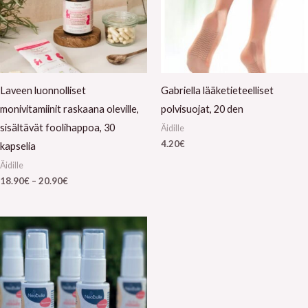
Laveen luonnolliset
Gabriella lääketieteelliset
monivitamiinit raskaana oleville,
polvisuojat, 20 den
sisältävät foolihappoa, 30
Äidille
4.20
€
kapselia
Äidille
18.90
€
–
20.90
€