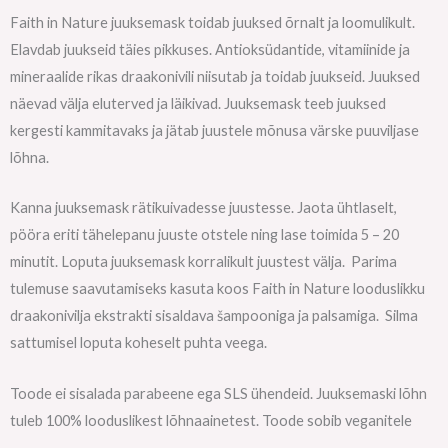
Faith in Nature juuksemask toidab juuksed õrnalt ja loomulikult.
Elavdab juukseid täies pikkuses. Antioksüdantide, vitamiinide ja
mineraalide rikas draakonivili niisutab ja toidab juukseid. Juuksed
näevad välja eluterved ja läikivad. Juuksemask teeb juuksed
kergesti kammitavaks ja jätab juustele mõnusa värske puuviljase
lõhna.
Kanna juuksemask rätikuivadesse juustesse. Jaota ühtlaselt,
pööra eriti tähelepanu juuste otstele ning lase toimida 5 – 20
minutit. Loputa juuksemask korralikult juustest välja. Parima
tulemuse saavutamiseks kasuta koos Faith in Nature looduslikku
draakonivilja ekstrakti sisaldava šampooniga ja palsamiga. Silma
sattumisel loputa koheselt puhta veega.
Toode ei sisalada parabeene ega SLS ühendeid. Juuksemaski lõhn
tuleb 100% looduslikest lõhnaainetest. Toode sobib veganitele