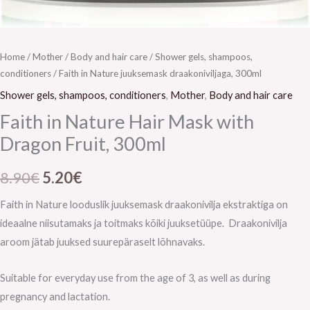
Home
/
Mother
/
Body and hair care
/
Shower gels, shampoos,
conditioners
/ Faith in Nature juuksemask draakoniviljaga, 300ml
Shower gels, shampoos, conditioners
,
Mother
,
Body and hair care
Faith in Nature Hair Mask with
Dragon Fruit, 300ml
8.90
€
5.20
€
Faith in Nature looduslik juuksemask draakonivilja ekstraktiga on
ideaalne niisutamaks ja toitmaks kõiki juuksetüüpe. Draakonivilja
aroom jätab juuksed suurepäraselt lõhnavaks.
Suitable for everyday use from the age of 3, as well as during
pregnancy and lactation.