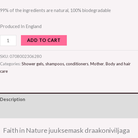
99% of the ingredients are natural, 100% biodegradable
Produced In England
ADD TO CART
SKU:
0708002306280
Categories:
Shower gels, shampoos, conditioners
,
Mother
,
Body and hair
care
Description
Additional information
Faith in Nature juuksemask draakoniviljaga