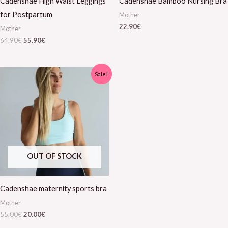
Cadenshae High Waist Leggings
Cadenshae Bamboo Nursing Bra
for Postpartum
Mother
22.90
€
Mother
64.90
€
55.90
€
Algne
Current
Sale!
hind
price
oli:
is:
55.00€.
20.00€.
OUT OF STOCK
Cadenshae maternity sports bra
Mother
55.00
€
20.00
€