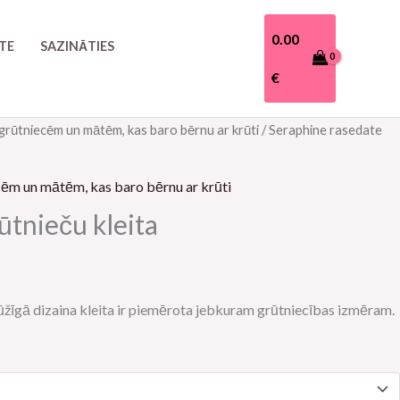
0.00
TE
SAZINĀTIES
€
grūtniecēm un mātēm, kas baro bērnu ar krūti
/ Seraphine rasedate
ašreizējā
ena
ēm un mātēm, kas baro bērnu ar krūti
:
ūtnieču kleita
5.90€.
ūžīgā dizaina kleita ir piemērota jebkuram grūtniecības izmēram.