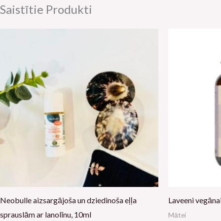
Saistītie Produkti
Neobulle aizsargājoša un dziedinoša eļļa
Laveeni vegānai
sprauslām ar lanolīnu, 10ml
Mātei