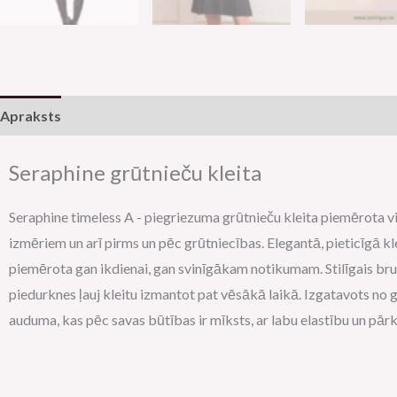
Apraksts
Papildu informācija
Seraphine grūtnieču kleita
Seraphine timeless A - piegriezuma grūtnieču kleita piemērota v
izmēriem un arī pirms un pēc grūtniecības. Elegantā, pieticīgā kleit
piemērota gan ikdienai, gan svinīgākam notikumam. Stilīgais br
piedurknes ļauj kleitu izmantot pat vēsākā laikā. Izgatavots no
auduma, kas pēc savas būtības ir mīksts, ar labu elastību un pār