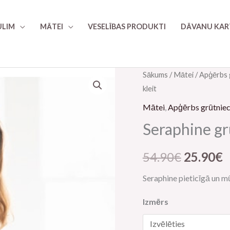
LIM
MĀTEI
VESELĪBAS PRODUKTI
DĀVANU KAR
Seraphine
Sākums
/
Mātei
/
Apģērbs 
Algne
P
kleit
rasedate
hind
c
kleit
Mātei
,
Apģērbs grūtniec
daudzums
oli:
ir
Seraphine gr
54.90€.
2
54.90
€
25.90
€
Seraphine pieticīgā un m
Izmērs