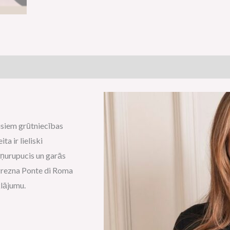
isiem grūtniecības
a ir lieliski
uņurupucis un garās
 grezna Ponte di Roma
klājumu.