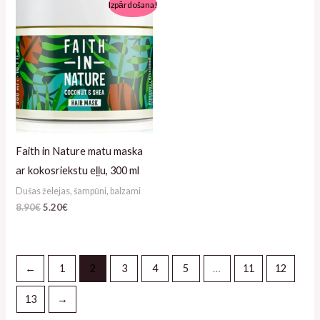
Algne
Pašreizējā
Izpārdošana!
hind
cena
oli:
ir:
8.90€.
5.20€.
Faith in Nature matu maska
ar kokosriekstu eļļu, 300 ml
Dušas želejas, šampūni, balzami
8.90
€
5.20
€
←
1
2
3
4
5
…
11
12
13
→