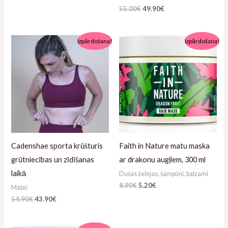
55.00
€
49.90
€
Algne
Pašreizējā
Algne
Pašreizējā
Izpārdošana!
Izpārdošana!
hind
cena
hind
cena
oli:
ir:
oli:
ir:
54.90€.
43.90€.
8.90€.
5.20€.
Cadenshae sporta krūšturis
Faith in Nature matu maska
grūtniecības un zīdīšanas
ar drakonu augļiem, 300 ml
laikā
Dušas želejas, šampūni, balzami
8.90
€
5.20
€
Mātei
54.90
€
43.90
€