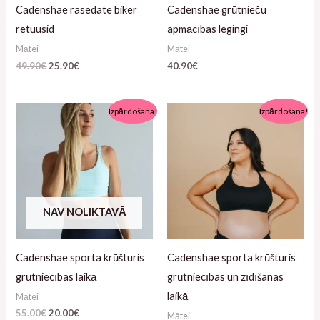
Cadenshae rasedate biker
Cadenshae grūtnieču
retuusid
apmācības legingi
Mātei
Mātei
49.90
€
25.90
€
40.90
€
Algne
Pašreizējā
Algne
Pašreizējā
Izpārdošana!
Izpārdošana!
hind
cena
hind
cena
oli:
ir:
oli:
ir:
55.00€.
20.00€.
55.00€.
49.90€.
NAV NOLIKTAVĀ
Cadenshae sporta krūšturis
Cadenshae sporta krūšturis
grūtniecības laikā
grūtniecības un zīdīšanas
laikā
Mātei
55.00
€
20.00
€
Mātei