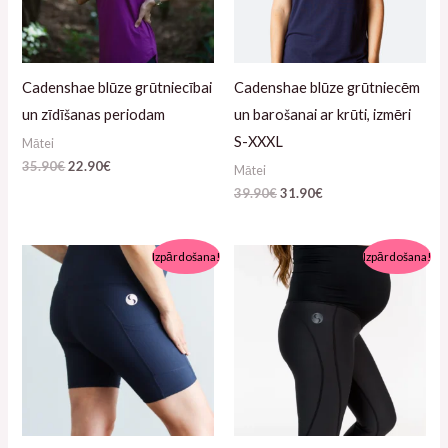
Cadenshae blūze grūtniecībai
Cadenshae blūze grūtniecēm
un zīdīšanas periodam
un barošanai ar krūti, izmēri
S-XXXL
Mātei
35.90
€
22.90
€
Mātei
39.90
€
31.90
€
Algne
Pašreizējā
Izpārdošana!
Izpārdošana!
hind
cena
oli:
ir:
49.90€.
25.90€.