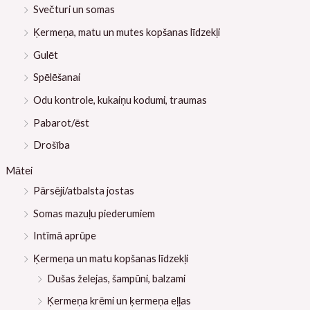
Svečturi un somas
Ķermeņa, matu un mutes kopšanas līdzekļi
Gulēt
Spēlēšanai
Odu kontrole, kukaiņu kodumi, traumas
Pabarot/ēst
Drošība
Mātei
Pārsēji/atbalsta jostas
Somas mazuļu piederumiem
Intīmā aprūpe
Ķermeņa un matu kopšanas līdzekļi
Dušas želejas, šampūni, balzami
Ķermeņa krēmi un ķermeņa eļļas