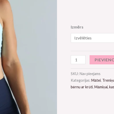
Izmērs
PIEVIEN
SKU:
Nav pieejams
Kategorijas:
Mātei
,
Treniņ
bērnu ar krūti
,
Māmiņai, kas