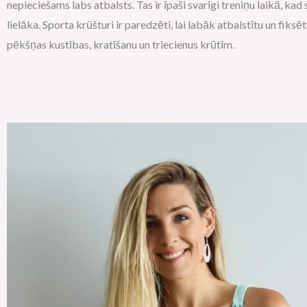
nepieciešams labs atbalsts. Tas ir īpaši svarīgi treniņu laikā, kad
lielāka. Sporta krūšturi ir paredzēti, lai labāk atbalstītu un fiksē
pēkšņas kustības, kratīšanu un triecienus krūtīm.