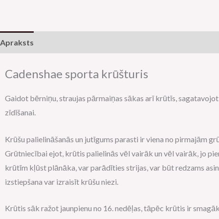
Apraksts
Papildu informācija
Cadenshae sporta krūšturis
Gaidot bērniņu, straujas pārmaiņas sākas arī krūtīs, sagatavojot
zīdīšanai.
Krūšu palielināšanās un jutīgums parasti ir viena no pirmajām g
Grūtniecībai ejot, krūtis palielinās vēl vairāk un vēl vairāk, jo pi
krūtīm kļūst plānāka, var parādīties strijas, var būt redzams asi
izstiepšana var izraisīt krūšu niezi.
Krūtis sāk ražot jaunpienu no 16. nedēļas, tāpēc krūtis ir smagāka