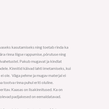
vaseks kasutamiseks ning toetab rinda ka
 ära rinna liigse rappumise, põrutuse ning
ndivahetustel. Pakub mugavat ja kindlat
dele. Kinnitid käivad lahti imetamiseks, kui
i ole. Väga pehme ja mugav materjal ei
a tootva rinna puhul eriti oluline.
eritav. Kaasas on lisakinnitused. Ka on
e olevad padjakesed on eemaldatavad.