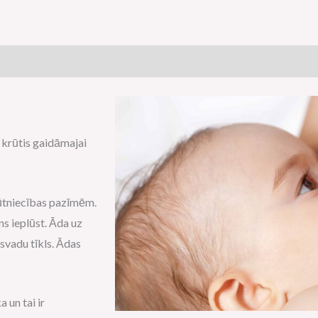
 krūtis gaidāmajai
rūtniecības pazīmēm.
ens ieplūst. Āda uz
nsvadu tīkls. Ādas
 un tai ir