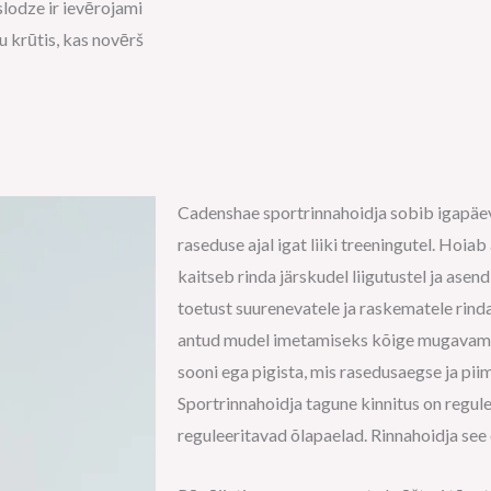
 slodze ir ievērojami
tu krūtis, kas novērš
Cadenshae sportrinnahoidja sobib igapäe
raseduse ajal igat liiki treeningutel. Hoiab
kaitseb rinda järskudel liigutustel ja ase
toetust suurenevatele ja raskematele rinda
antud mudel imetamiseks kõige mugavam e
sooni ega pigista, mis rasedusaegse ja piim
Sportrinnahoidja tagune kinnitus on regule
reguleeritavad õlapaelad. Rinnahoidja se