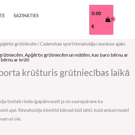
0.00
TE
SAZINĀTIES
€
apģērbs grūtniecēm
/ Cadenshae sportrinnahoidja raseduse ajaks
ašreizējā
grūtniecēm
,
Apģērbs grūtniecēm un mātēm, kas baro bērnu ar
ena
bērnu ar krūti
orta krūšturis grūtniecības laikā
:
0.00€.
ja toetab rinda igapäevaselt ja on suurepärane ka
tel ajal. Rinnahoidja kinnitid käivad küll lahti, kuid antud mudel
am ei ole.