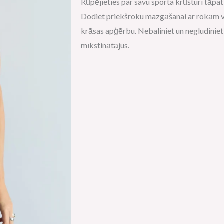
Rūpējieties par savu sporta krūšturi tāpat
Dodiet priekšroku mazgāšanai ar rokām va
krāsas apģērbu. Nebaliniet un negludiniet 
mīkstinātājus.