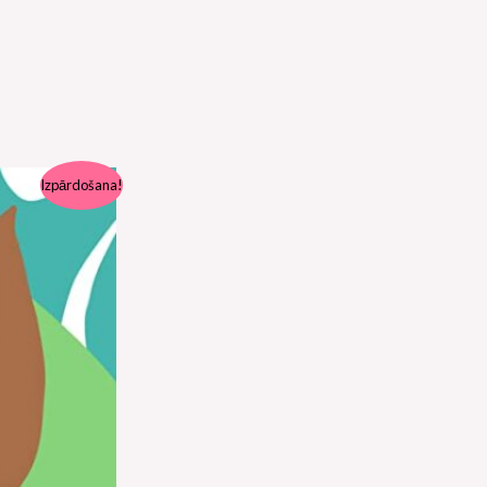
Izpārdošana!