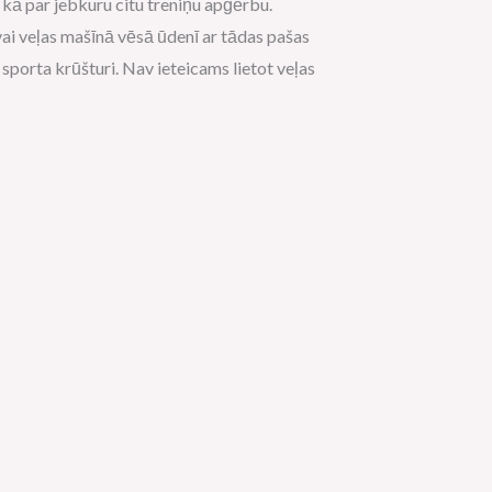
 kā par jebkuru citu treniņu apģērbu.
i veļas mašīnā vēsā ūdenī ar tādas pašas
sporta krūšturi. Nav ieteicams lietot veļas