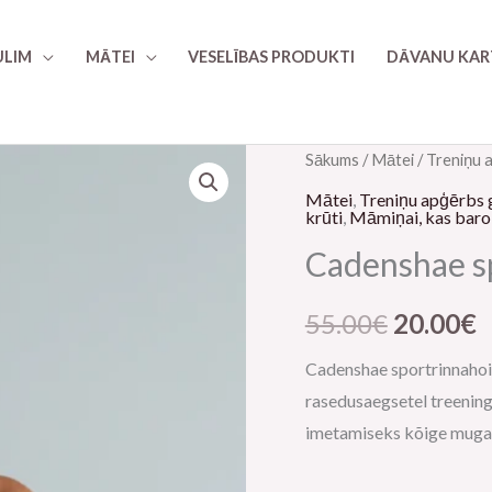
LIM
MĀTEI
VESELĪBAS PRODUKTI
DĀVANU KAR
Cadenshae
Sākums
/
Mātei
/
Treniņu 
Algne
P
sportrinnahoidja
Mātei
,
Treniņu apģērbs 
hind
c
krūti
,
Māmiņai, kas baro 
raseduse
Cadenshae sp
ajaks
oli:
ir
daudzums
55.00€.
2
55.00
€
20.00
€
Cadenshae sportrinnahoid
rasedusaegsetel treeningu
imetamiseks kõige mugav