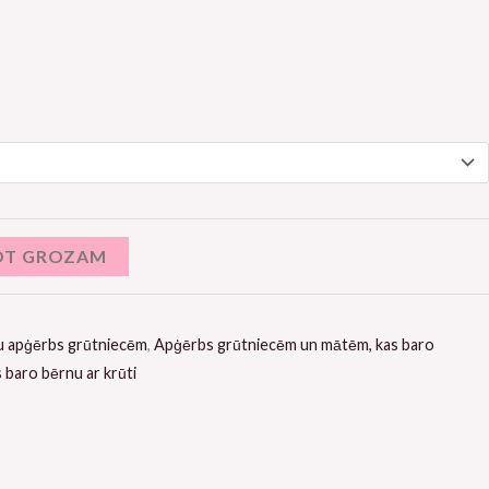
OT GROZAM
u apģērbs grūtniecēm
,
Apģērbs grūtniecēm un mātēm, kas baro
 baro bērnu ar krūti