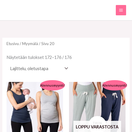
Siirry
sisältöön
Etusivu
/
Myymälä
/ Sivu 20
Näytetään tulokset 172–176 / 176
Alkuperäinen
Nykyinen
Alkuperäinen
Nykyinen
Alennusmyynti!
Alennusmyynti!
hinta
hinta
hinta
hinta
oli:
on:
oli:
on:
55.90€.
33.90€.
55.90€.
20.90€.
LOPPU VARASTOSTA