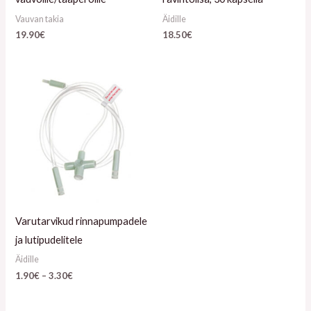
Vauvan takia
Äidille
19.90
€
18.50
€
Hintaluokka:
1.90€
-
3.30€
Varutarvikud rinnapumpadele
ja lutipudelitele
Äidille
1.90
€
–
3.30
€