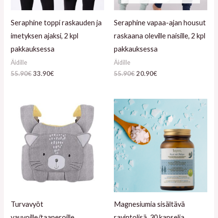
Seraphine toppi raskauden ja
Seraphine vapaa-ajan housut
imetyksen ajaksi, 2 kpl
raskaana oleville naisille, 2 kpl
pakkauksessa
pakkauksessa
Äidille
Äidille
55.90
€
33.90
€
55.90
€
20.90
€
Turvavyöt
Magnesiumia sisältävä
vauvoille/taaperoille
ravintolisä, 30 kapselia