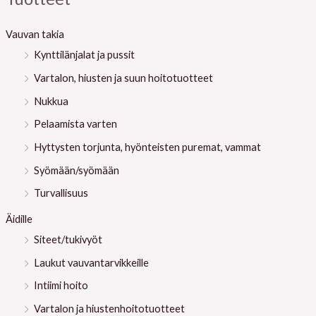
n
i
t
n
Vauvan takia
a
t
Kynttilänjalat ja pussit
a
Vartalon, hiusten ja suun hoitotuotteet
Nukkua
Pelaamista varten
Hyttysten torjunta, hyönteisten puremat, vammat
Syömään/syömään
Turvallisuus
Äidille
Siteet/tukivyöt
Laukut vauvantarvikkeille
Intiimi hoito
Vartalon ja hiustenhoitotuotteet