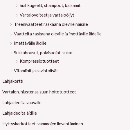
Suihkugeelit, shampoot, balsamit
Vartalovoiteet ja vartaloöljyt
Treenivaatteet raskaana oleville naisille
Vaatteita raskaana oleville ja imettäville äideille
Imettävälle äidille
Sukkahousut, polvisuojat, sukat
Kompressiotuotteet
Vitamiinit ja ravintolisät
Lahjakortti
Vartalon, hiusten ja suun hoitotuotteet
Lahjaideoita vauvalle
Lahjaideoita äidille
Hyttyskarkotteet, vammojen lieventäminen