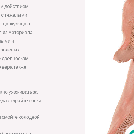
м действием,
е с тяжелыми
ет циркуляцию
я из материала
ными и
 болевых
идает носкам
э вера также
жно ухаживать за
да стирайте носки:
и смойте холодной