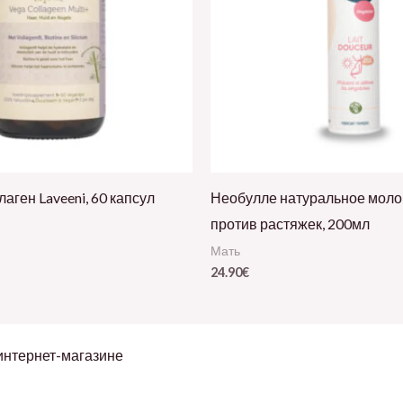
аген Laveeni, 60 капсул
Необулле натуральное молок
против растяжек, 200мл
Мать
24.90
€
интернет-магазине