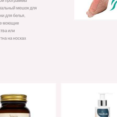
ной программы
циальный мешок для
ки для белья,
те моющие
тва или
тна на носках