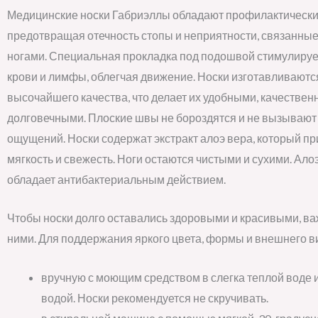
Медицинские носки Габриэллы обладают профилактически
предотвращая отечность стопы и неприятности, связанны
ногами. Специальная прокладка под подошвой стимулиру
крови и лимфы, облегчая движение. Носки изготавливаютс
высочайшего качества, что делает их удобными, качествен
долговечными. Плоские швы не бороздятся и не вызывают
ощущений. Носки содержат экстракт алоэ вера, который пр
мягкость и свежесть. Ноги остаются чистыми и сухими. Ало
обладает антибактериальным действием.
Чтобы носки долго оставались здоровыми и красивыми, ва
ними. Для поддержания яркого цвета, формы и внешнего ви
вручную с моющим средством в слегка теплой воде 
водой. Носки рекомендуется не скручивать.