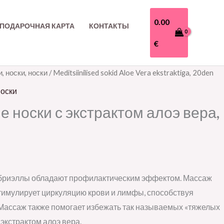
0.00
ПОДАРОЧНАЯ КАРТА
КОНТАКТЫ
€
, носки, носки
/ Meditsiinilised sokid Aloe Vera ekstraktiga, 20den
носки
 носки с экстрактом алоэ вера,
бриэллы обладают профилактическим эффектом. Массаж
тимулирует циркуляцию крови и лимфы, способствуя
 Массаж также помогает избежать так называемых «тяжелых
экстрактом алоэ вера.