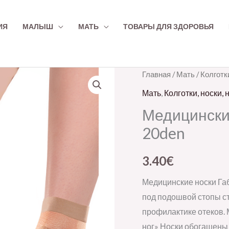
ИЯ
МАЛЫШ
МАТЬ
ТОВАРЫ ДЛЯ ЗДОРОВЬЯ
Количество
Главная
/
Мать
/
Колготки
товара
Мать
,
Колготки, носки, 
Meditsiinilised
Медицинские
sokid
20den
Aloe
Vera
3.40
€
ekstraktiga,
20den
Медицинские носки Га
под подошвой стопы с
профилактике отеков.
ног» Носки обогащены 