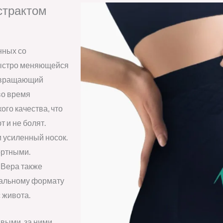
кстрактом
нных со
 быстро меняющейся
отвращающий
во время
ого качества, что
 и не болят.
 усиленный носок.
ортными.
э Вера также
иальному формату
 живота.
выми, за ними