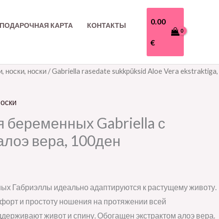
0.00
ПОДАРОЧНАЯ КАРТА
КОНТАКТЫ
€
, носки, носки
/ Gabriella rasedate sukkpüksid Aloe Vera ekstraktiga,
носки
я беременных Gabriella с
алоэ вера, 100ден
ных Габриэллы идеально адаптируются к растущему животу.
форт и простоту ношения на протяжении всей
держивают живот и спину. Обогащен экстрактом алоэ вера.