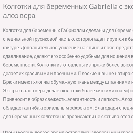
Колготки для беременных Gabriella с э
алоэ вера
Колготки для беременных Габриэллы сделаны для береме
специальной трусиковой частью, которая адаптируется к
фигуре. Дополнительное усиление на спине и пояс, пред
сдавливание, делают его особенно удобным для ношения 
беременности. Колготки изготовлены из пряжи более высок
делает их красивыми и прочными. Плоские швы не натирают
Брюки имеют хлопчатобумажную ткань между штанинами и
Экстракт алоэ вера делает колготки более мягкими и комф
Привносит в образ свежесть, элегантность и легкость. Ало
обладает антибактериальным эффектом. Благодаря спец
для беременных колготки не провисают и не скатываются с
Чтобы колени долгое время оставались здоровыми и краси