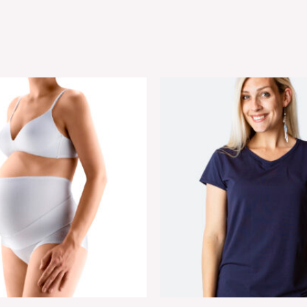
Первоначальная
Текущая
цена
цена:
составляла
31.90€.
39.90€.