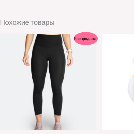
Похожие товары
Первоначальная
Текущая
Распродажа!
цена
цена:
составляла
55.90€.
64.90€.