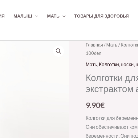
ИЯ
МАЛЫШ
МАТЬ
ТОВАРЫ ДЛЯ ЗДОРОВЬЯ
Количество
Главная
/
Мать
/
Колготки
100den
товара
Gabriella
Мать
,
Колготки, носки, 
rasedate
Колготки дл
sukkpüksid
экстрактом 
Aloe
Vera
9.90
€
ekstraktiga,
100den
Колготки для беремен
Они обеспечивают ком
беременности. Они под