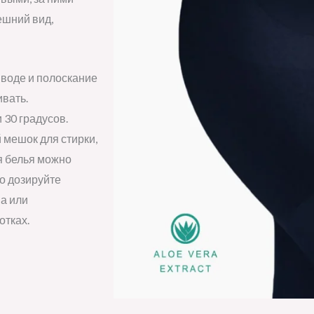
ешний вид,
 воде и полоскание
ивать.
30 градусов.
 мешок для стирки,
я белья можно
о дозируйте
а или
отках.