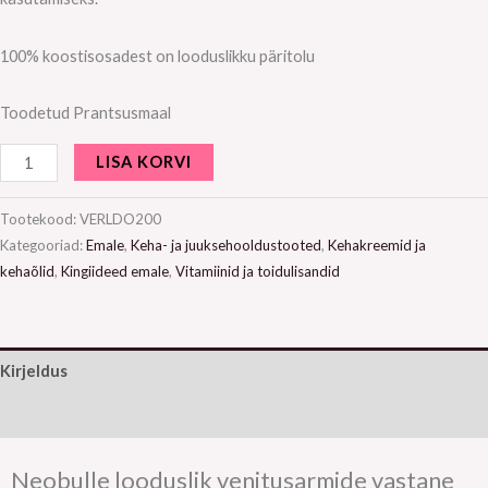
100% koostisosadest on looduslikku päritolu
Toodetud Prantsusmaal
LISA KORVI
Tootekood:
VERLDO200
Kategooriad:
Emale
,
Keha- ja juuksehooldustooted
,
Kehakreemid ja
kehaõlid
,
Kingiideed emale
,
Vitamiinid ja toidulisandid
Kirjeldus
Lisainfo
Neobulle looduslik venitusarmide vastane