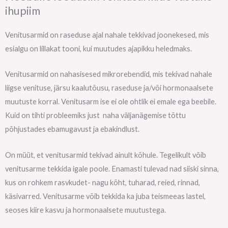
ihupiim
Venitusarmid on raseduse ajal nahale tekkivad joonekesed, mis
esialgu on lillakat tooni, kui muutudes ajapikku heledmaks.
Venitusarmid on nahasisesed mikrorebendid, mis tekivad nahale
liigse venituse, järsu kaalutõusu, raseduse ja/või hormonaalsete
muutuste korral. Venitusarm ise ei ole ohtlik ei emale ega beebile.
Kuid on tihti probleemiks just naha väljanägemise tõttu
põhjustades ebamugavust ja ebakindlust.
On müüt, et venitusarmid tekivad ainult kõhule. Tegelikult võib
venitusarme tekkida igale poole. Enamasti tulevad nad siiski sinna,
kus on rohkem rasvkudet- nagu kõht, tuharad, reied, rinnad,
käsivarred. Venitusarme võib tekkida ka juba teismeeas lastel,
seoses kiire kasvu ja hormonaalsete muutustega.