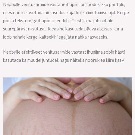
Neobulle venitusarmide vastane ihupiim on looduslikku päritolu,
olles ohutu kasutada nii raseduse ajal kui ka imetamise ajal. Kerge
piimja tekstuuriga ihupiim imendub kiiresti ja pakub nahale
suurepärast niisutust. Ideaalne kasutada päeva alguses, kuna
loob nahale kerge kaitsekihi ega jäta nahka rasvaseks.
Neobulle efektiivset venitusarmide vastast ihupiima sobib hästi
kasutada ka muudel juhtudel, nagu näiteks noorukiea kiire kasv