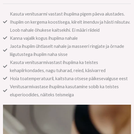
Kasuta venitusarmi vastast ihupiima pigem päeva alustades.
Ihupiim on kergema koostisega, kiirelt imenduv ja hästi niisutav.
Loob nahale õhukese kaitsekihi. Ei määri riideid
Kanna vajalik kogus ihupiima nahale
Jaota ihupiim ühtlaselt nahale ja masseeri ringjate ja õrnade
liigutustega ihupiim naha sisse
Kasuta venitusarmivastast ihupiima ka teistes
kehapiirkondades, nagu tuharad, reied, käsivarred
Hoia toatemperatuuril, kaitstuna otsese päikesevalguse eest
Venitusarmivastase ihupiima kasutamine sobib ka teistes
eluperioodides, näiteks teismeiga