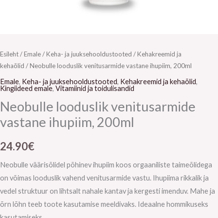
Esileht
/
Emale
/
Keha- ja juuksehooldustooted
/
Kehakreemid ja
kehaõlid
/ Neobulle looduslik venitusarmide vastane ihupiim, 200ml
Emale
,
Keha- ja juuksehooldustooted
,
Kehakreemid ja kehaõlid
,
Kingiideed emale
,
Vitamiinid ja toidulisandid
Neobulle looduslik venitusarmide
vastane ihupiim, 200ml
24.90
€
Neobulle väärisõlidel põhinev ihupiim koos orgaaniliste taimeõlidega
on võimas looduslik vahend venitusarmide vastu. Ihupiima rikkalik ja
vedel struktuur on lihtsalt nahale kantav ja kergesti imenduv. Mahe ja
õrn lõhn teeb toote kasutamise meeldivaks. Ideaalne hommikuseks
kasutamiseks.