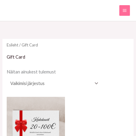
Jäta
sisu
vahele
Esileht
/ Gift Card
Gift Card
Näitan ainukest tulemust