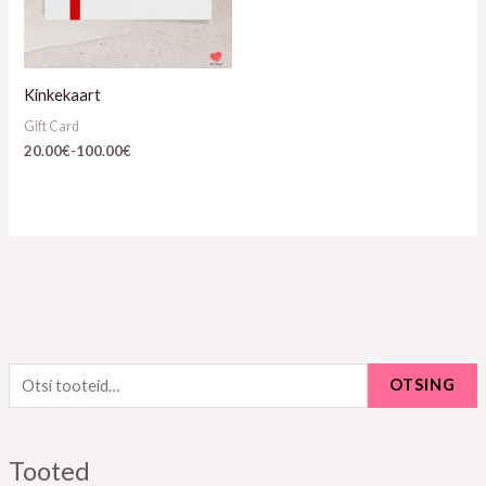
Kinkekaart
Gift Card
20.00
€
-
100.00
€
O
OTSING
t
s
Tooted
i