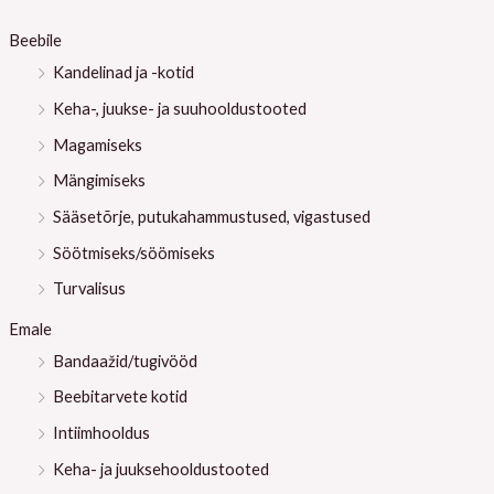
:
Beebile
Kandelinad ja -kotid
Keha-, juukse- ja suuhooldustooted
Magamiseks
Mängimiseks
Sääsetõrje, putukahammustused, vigastused
Söötmiseks/söömiseks
Turvalisus
Emale
Bandaažid/tugivööd
Beebitarvete kotid
Intiimhooldus
Keha- ja juuksehooldustooted