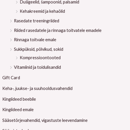
Dušigeelid, šampoonid, palsamid
Kehakreemid ja kehaõlid
Rasedate treeningriided
Riided rasedatele ja rinnaga toitvatele emadele
Rinnaga toitvale emale
Sukkpüksid, põlvikud, sokid
Kompressioontooted
Vitamiinid ja toidulisandid
Gift Card
Keha-, juukse- ja suuhooldusvahendid
Kingiideed beebile
Kingiideed emale
Sääsetõrjevahendid, vigastuste leevendamine