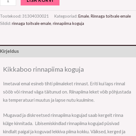
LISA KORVI
Tootekood:
31304030021
Kategooriad:
Emale
,
Rinnaga toitvale emale
Sildid:
rinnaga toitvale emale
,
rinnapiima koguja
Kirjeldus
Kikkaboo rinnapiima koguja
Imetaval emal esineb tihti piimaleket rinnast. Eriti kui laps rinnal
sööb või rinnad väga täitunud on. Riinapiima leket võib põhjustada
ka temperatuuri muutus ja lapse nutu kuulmine.
Mugavad ja diskreetsed rinnapiima kogujad saab kergelt rinna
külge kinnitada. Libisemiskindlad rinnapiima kogujad püsivad
kindlalt paigal ja koguvad lekkiva piima kokku. Väiksed, kerged ja