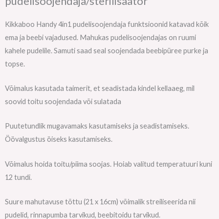
pudelisoojendaja/sterilisaator
Kikkaboo Handy 4in1 pudelisoojendaja funktsioonid katavad kõik
ema ja beebi vajadused. Mahukas pudelisoojendajas on ruumi
kahele pudelile. Samuti saad seal soojendada beebipüree purke ja
topse.
Võimalus kasutada taimerit, et seadistada kindel kellaaeg, mil
soovid toitu soojendada või sulatada
Puutetundlik mugavamaks kasutamiseks ja seadistamiseks.
Öövalgustus öiseks kasutamiseks.
Võimalus hoida toitu/piima soojas. Hoiab valitud temperatuuri kuni
12 tundi.
Suure mahutavuse tõttu (21 x 16cm) võimalik streiliseerida nii
pudelid, rinnapumba tarvikud, beebitoidu tarvikud.