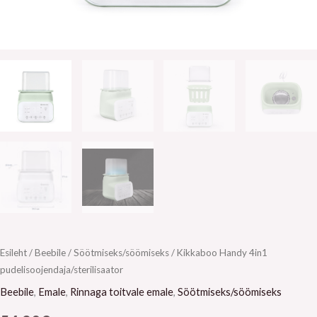
Esileht
/
Beebile
/
Söötmiseks/söömiseks
/ Kikkaboo Handy 4in1
pudelisoojendaja/sterilisaator
Beebile
,
Emale
,
Rinnaga toitvale emale
,
Söötmiseks/söömiseks