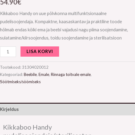
54.90
€
Kikkaboo Handy on uue põlvkonna multifunktsionaalne
pudelisoojendaja. Kompaktne, kaasaskantav ja praktiline toode
hõlmab endas kõiki ema ja beebi vajadusi nagu piima soojendamine,
sulatamine/kiirsoojendus, toidu soojendamine ja sterilisatsioon
LISA KORVI
Tootekood:
31304020012
Kategooriad:
Beebile
,
Emale
,
Rinnaga toitvale emale
,
Söötmiseks/söömiseks
Kirjeldus
Kikkaboo Handy