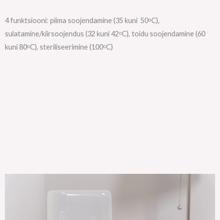
4 funktsiooni: piima soojendamine (35 kuni 50ᵒC),
sulatamine/kiirsoojendus (32 kuni 42ᵒC), toidu soojendamine (60
kuni 80ᵒC), steriliseerimine (100ᵒC)