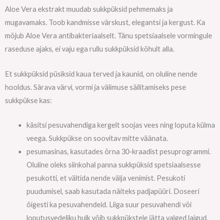
Aloe Vera ekstrakt muudab sukkpüksid pehmemaks ja
mugavamaks. Toob kandmisse värskust, elegantsi ja kergust. Ka
mõjub Aloe Vera antibakteriaalselt. Tänu spetsiaalsele vormingule
raseduse ajaks, ei vaju ega rullu sukkpüksid kõhult alla.
Et sukkpüksid püsiksid kaua terved ja kaunid, on oluline nende
hooldus. Särava värvi, vormi ja välimuse säilitamiseks pese
sukkpükse kas:
käsitsi pesuvahendiga kergelt soojas vees ning loputa külma
veega. Sukkpükse on soovitav mitte väänata.
pesumasinas, kasutades õrna 30-kraadist pesuprogrammi.
Oluline oleks siinkohal panna sukkpüksid spetsiaalsesse
pesukotti, et vältida nende välja venimist. Pesukoti
puudumisel, saab kasutada näiteks padjapüüri. Doseeri
õigesti ka pesuvahendeid. Liiga suur pesuvahendi või
loputusvedeliku hulk võib sukkpükstele jätta valged laigud.