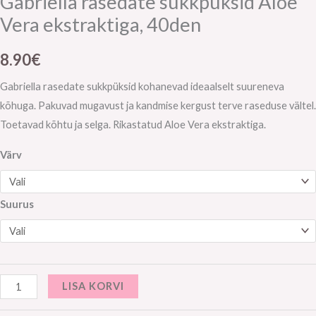
Gabriella rasedate sukkpüksid Aloe
Vera ekstraktiga, 40den
8.90
€
Gabriella rasedate sukkpüksid kohanevad ideaalselt suureneva
kõhuga. Pakuvad mugavust ja kandmise kergust terve raseduse vältel.
Toetavad kõhtu ja selga. Rikastatud Aloe Vera ekstraktiga.
Värv
Suurus
LISA KORVI