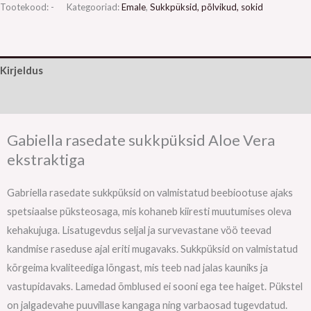
Tootekood:
-
Kategooriad:
Emale
,
Sukkpüksid, põlvikud, sokid
Kirjeldus
Lisainfo
Gabiella rasedate sukkpüksid Aloe Vera
ekstraktiga
Gabriella rasedate sukkpüksid on valmistatud beebiootuse ajaks
spetsiaalse püksteosaga, mis kohaneb kiiresti muutumises oleva
kehakujuga. Lisatugevdus seljal ja survevastane vöö teevad
kandmise raseduse ajal eriti mugavaks. Sukkpüksid on valmistatud
kõrgeima kvaliteediga lõngast, mis teeb nad jalas kauniks ja
vastupidavaks. Lamedad õmblused ei sooni ega tee haiget. Pükstel
on jalgadevahe puuvillase kangaga ning varbaosad tugevdatud.