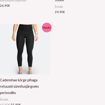
Bandaažid/tugivööd
26.90
€
Emale
24.90
€
Algne
Praegune
Müük!
hind
hind
oli:
on:
64.90€.
55.90€.
Cadenshae kõrge pihaga
retuusid sünnitusjärgseks
perioodiks
Emale
64.90
€
55.90
€