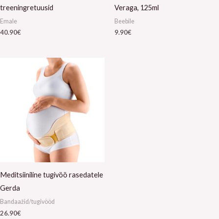
treeningretuusid
Veraga, 125ml
Emale
Beebile
40.90
€
9.90
€
Meditsiiniline tugivöö rasedatele
Gerda
Bandaažid/tugivööd
26.90
€