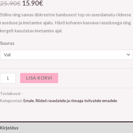
25.90
€
15.90
€
Stiilne ning samas diskreetne bambusest top on asendamatu riideese
raseduse ja imetamise ajaks. Hästi kohanev kasvava rasedusega ning
kergelt kasutatav imetamise ajal.
Suurus
LISA KORVI
Tootekood:
-
Kategooriad:
Emale
,
Riided rasedatele ja rinnaga toitvatele emadele
Kirjeldus