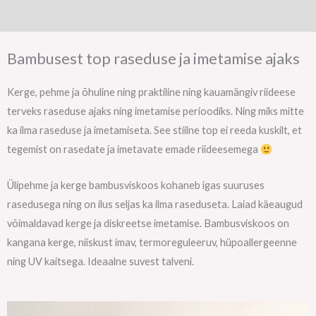
Lisainfo
Bambusest top raseduse ja imetamise ajaks
Kerge, pehme ja õhuline ning praktiline ning kauamängiv riideese
terveks raseduse ajaks ning imetamise perioodiks. Ning miks mitte
ka ilma raseduse ja imetamiseta. See stiilne top ei reeda kuskilt, et
tegemist on rasedate ja imetavate emade riideesemega
Ülipehme ja kerge bambusviskoos kohaneb igas suuruses
rasedusega ning on ilus seljas ka ilma raseduseta. Laiad käeaugud
võimaldavad kerge ja diskreetse imetamise. Bambusviskoos on
kangana kerge, niiskust imav, termoreguleeruv, hüpoallergeenne
ning UV kaitsega. Ideaalne suvest talveni.