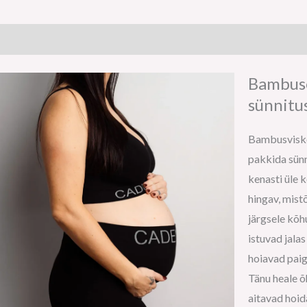
Bambuse
sünnitu
Bambusviskoo
pakkida sünn
kenasti üle 
hingav, mist
järgsele kõh
istuvad jala
hoiavad paig
Tänu heale õ
aitavad hoid