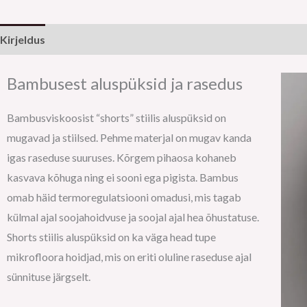
Kirjeldus
Lisainfo
Bambusest aluspüksid ja rasedus
Bambusviskoosist “shorts” stiilis aluspüksid on
mugavad ja stiilsed. Pehme materjal on mugav kanda
igas raseduse suuruses. Kõrgem pihaosa kohaneb
kasvava kõhuga ning ei sooni ega pigista. Bambus
omab häid termoregulatsiooni omadusi, mis tagab
külmal ajal soojahoidvuse ja soojal ajal hea õhustatuse.
Shorts stiilis aluspüksid on ka väga head tupe
mikrofloora hoidjad, mis on eriti oluline raseduse ajal
sünnituse järgselt.