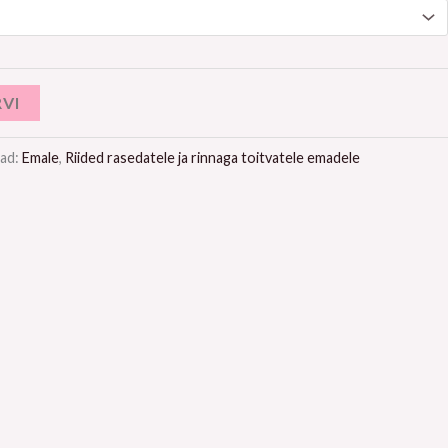
RVI
ad:
Emale
,
Riided rasedatele ja rinnaga toitvatele emadele