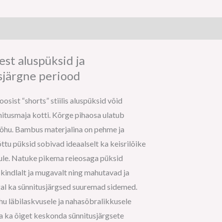
st aluspüksid ja
sjärgne periood
sist “shorts” stiilis aluspüksid võid
itusmaja kotti. Kõrge pihaosa ulatub
kõhu. Bambus materjalina on pehme ja
õttu püksid sobivad ideaalselt ka keisrilõike
ule. Natuke pikema reieosaga püksid
s kindlalt ja mugavalt ning mahutavad ja
al ka sünnitusjärgsed suuremad sidemed.
hu läbilaskvusele ja nahasõbralikkusele
a ka õiget keskonda sünnitusjärgsete