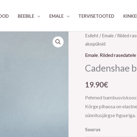
OOD
BEEBILE
EMALE
TERVISETOOTED
KINK
Cadenshae
Esileht
/
Emale
/
Riided ras
aluspüksid
bambusest
aluspüksid
Emale
,
Riided rasedatele 
kogus
Cadenshae b
19.90
€
Pehmed bambusviskoosist
Kõrge pihaosa on elastne
sünnitusjärgse figuuriga.
Suurus