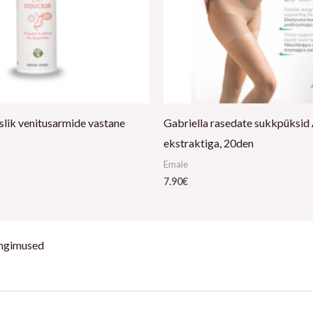
slik venitusarmide vastane
Gabriella rasedate sukkpüksid
ekstraktiga, 20den
Emale
7.90
€
ingimused