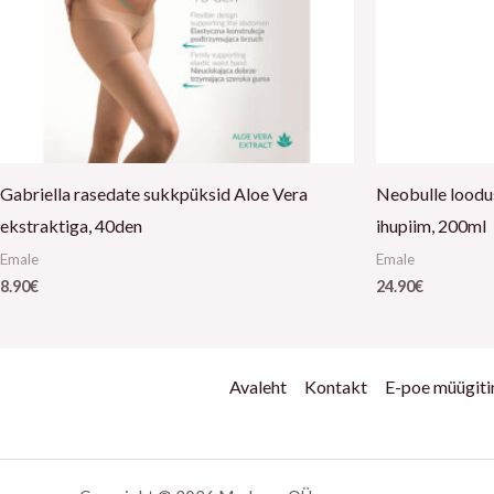
Gabriella rasedate sukkpüksid Aloe Vera
Neobulle loodu
ekstraktiga, 40den
ihupiim, 200ml
Emale
Emale
8.90
€
24.90
€
Avaleht
Kontakt
E-poe müügit