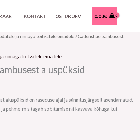
0.00
€
EKAART
KONTAKT
OSTUKORV
edatele ja rinnaga toitvatele emadele
/ Cadenshae bambusest
ja rinnaga toitvatele emadele
ambusest aluspüksid
 aluspüksid on raseduse ajal ja sünnitusjärgselt asendamatud.
 ja pehme, mis tagab sobitumise nii kasvava kõhuga kui