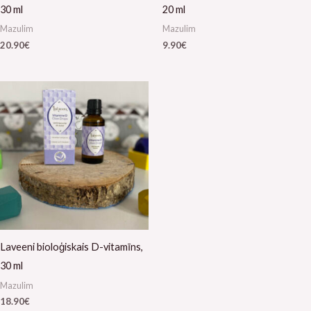
30 ml
20 ml
Mazulim
Mazulim
20.90
€
9.90
€
Laveeni bioloģiskais D-vitamīns,
30 ml
Mazulim
18.90
€