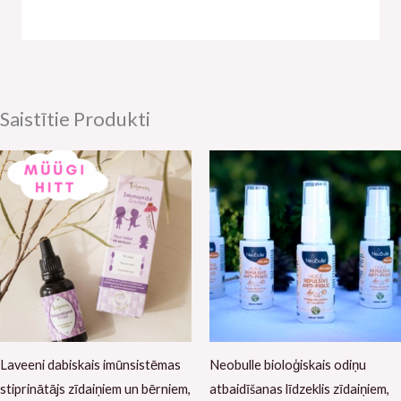
Saistītie Produkti
Laveeni dabiskais imūnsistēmas
Neobulle bioloģiskais odiņu
stiprinātājs zīdaiņiem un bērniem,
atbaidīšanas līdzeklis zīdaiņiem,