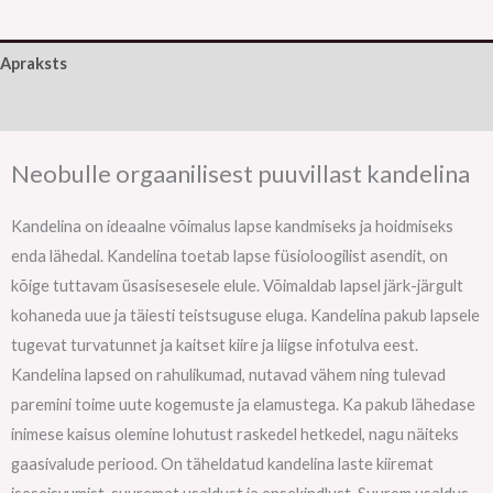
Apraksts
Papildu informācija
Neobulle orgaanilisest puuvillast kandelina
Kandelina on ideaalne võimalus lapse kandmiseks ja hoidmiseks
enda lähedal. Kandelina toetab lapse füsioloogilist asendit, on
kõige tuttavam üsasisesesele elule. Võimaldab lapsel järk-järgult
kohaneda uue ja täiesti teistsuguse eluga. Kandelina pakub lapsele
tugevat turvatunnet ja kaitset kiire ja liigse infotulva eest.
Kandelina lapsed on rahulikumad, nutavad vähem ning tulevad
paremini toime uute kogemuste ja elamustega. Ka pakub lähedase
inimese kaisus olemine lohutust raskedel hetkedel, nagu näiteks
gaasivalude periood. On täheldatud kandelina laste kiiremat