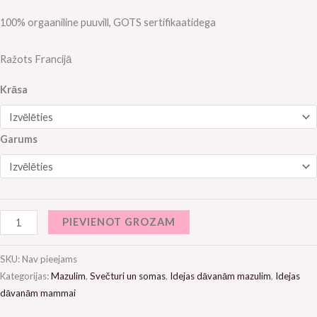
100% orgaaniline puuvill, GOTS sertifikaatidega
Ražots Francijā
Krāsa
Garums
PIEVIENOT GROZAM
SKU:
Nav pieejams
Kategorijas:
Mazulim
,
Svečturi un somas
,
Idejas dāvanām mazulim
,
Idejas
dāvanām mammai