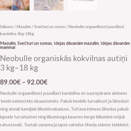
Sākums
/
Mazulim
/
Svečturi un somas
/ Neobulle orgaanilisest puuvillast
kandelina 3kg-18kg
Mazulim
,
Svečturi un somas
,
Idejas dāvanām mazulim
,
Idejas dāvanām
mammai
Neobulle organiskās kokvilnas autiņi
3 kg–18 kg
89.00
€
–
92.00
€
Neobulle orgaanilisest puuvillast kandelina on suurepärane abimees
beebi esimesteks eluaastateks. Pakub beebile turvalisust ja lähedust
ning annab kandjale liikumisvabaduse. Tuttava inimese lähedus pakub
lapsele turvatunnet ning liikumisega kaasnev kerge kiikumine mõjub
rahustavalt. Toetab vanema ja lapse vahelise tiheda sideme tekkimist.