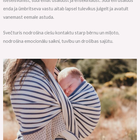
iseseisvumist, suuremat usaldust ja ensekindlust. Suurem usaldus
enda ja ümbritseva vastu aitab lapsel tulevikus julgelt ja avatult
vanemast eemale astuda.
Svečturis nodrošina ciešu kontaktu starp bērnu un mīļoto,
nodrošina emocionālu saikni, tuvību un drošības sajūtu.