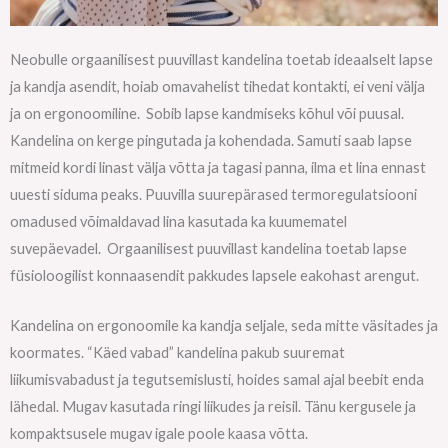
Neobulle orgaanilisest puuvillast kandelina toetab ideaalselt lapse
ja kandja asendit, hoiab omavahelist tihedat kontakti, ei veni välja
ja on ergonoomiline. Sobib lapse kandmiseks kõhul või puusal.
Kandelina on kerge pingutada ja kohendada. Samuti saab lapse
mitmeid kordi linast välja võtta ja tagasi panna, ilma et lina ennast
uuesti siduma peaks. Puuvilla suurepärased termoregulatsiooni
omadused võimaldavad lina kasutada ka kuumematel
suvepäevadel. Orgaanilisest puuvillast kandelina toetab lapse
füsioloogilist konnaasendit pakkudes lapsele eakohast arengut.
Kandelina on ergonoomile ka kandja seljale, seda mitte väsitades ja
koormates. “Käed vabad” kandelina pakub suuremat
liikumisvabadust ja tegutsemislusti, hoides samal ajal beebit enda
lähedal. Mugav kasutada ringi liikudes ja reisil. Tänu kergusele ja
kompaktsusele mugav igale poole kaasa võtta.