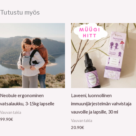
Tutustu myös
Neobule ergonominen
Laveeni, luonnollinen
vatsalaukku, 3-15kg lapselle
immuunijärjestelmän vahvistaja
vauvoille ja lapsille, 30 ml
Vauvan takia
99.90
€
Vauvan takia
20.90
€