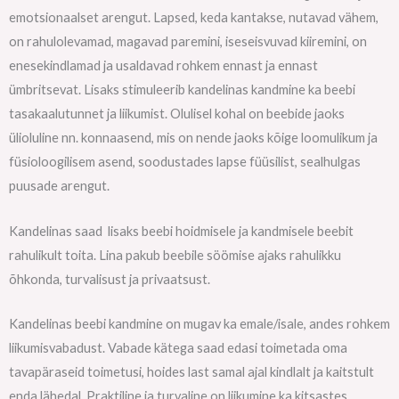
emotsionaalset arengut. Lapsed, keda kantakse, nutavad vähem,
on rahulolevamad, magavad paremini, iseseisvuvad kiiremini, on
enesekindlamad ja usaldavad rohkem ennast ja ennast
ümbritsevat. Lisaks stimuleerib kandelinas kandmine ka beebi
tasakaalutunnet ja liikumist. Olulisel kohal on beebide jaoks
ülioluline nn. konnaasend, mis on nende jaoks kõige loomulikum ja
füsioloogilisem asend, soodustades lapse füüsilist, sealhulgas
puusade arengut.
Kandelinas saad lisaks beebi hoidmisele ja kandmisele beebit
rahulikult toita. Lina pakub beebile söömise ajaks rahulikku
õhkonda, turvalisust ja privaatsust.
Kandelinas beebi kandmine on mugav ka emale/isale, andes rohkem
liikumisvabadust. Vabade kätega saad edasi toimetada oma
tavapäraseid toimetusi, hoides last samal ajal kindlalt ja kaitstult
enda lähedal. Praktiline ja turvaline on liikumine ka kitsastes