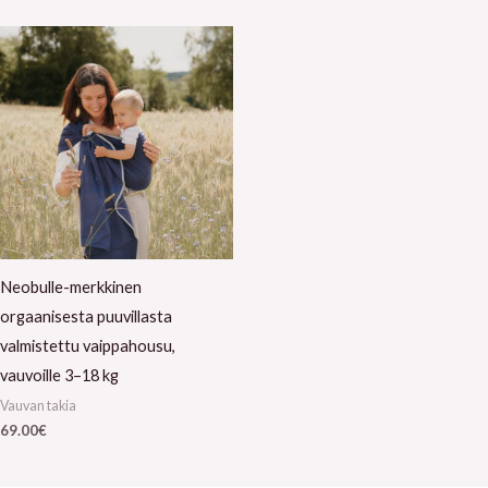
Neobulle-merkkinen
orgaanisesta puuvillasta
valmistettu vaippahousu,
vauvoille 3–18 kg
Vauvan takia
69.00
€