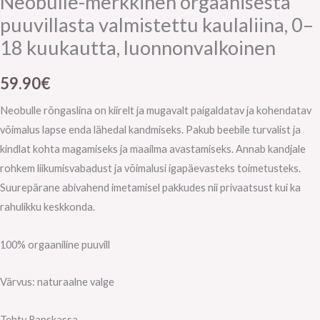
Neobulle-merkkinen orgaanisesta
puuvillasta valmistettu kaulaliina, 0–
18 kuukautta, luonnonvalkoinen
59.90
€
Neobulle rõngaslina on kiirelt ja mugavalt paigaldatav ja kohendatav
võimalus lapse enda lähedal kandmiseks. Pakub beebile turvalist ja
kindlat kohta magamiseks ja maailma avastamiseks. Annab kandjale
rohkem liikumisvabadust ja võimalusi igapäevasteks toimetusteks.
Suurepärane abivahend imetamisel pakkudes nii privaatsust kui ka
rahulikku keskkonda.
100% orgaaniline puuvill
Värvus: naturaalne valge
Tehty Ranskassa