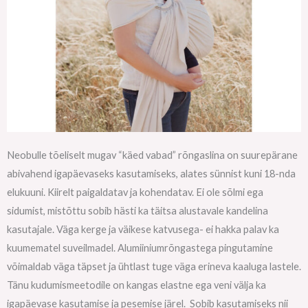
Neobulle tõeliselt mugav “käed vabad” rõngaslina on suurepärane
abivahend igapäevaseks kasutamiseks, alates sünnist kuni 18-nda
elukuuni. Kiirelt paigaldatav ja kohendatav. Ei ole sõlmi ega
sidumist, mistõttu sobib hästi ka täitsa alustavale kandelina
kasutajale. Väga kerge ja väikese katvusega- ei hakka palav ka
kuumematel suveilmadel. Alumiiniumrõngastega pingutamine
võimaldab väga täpset ja ühtlast tuge väga erineva kaaluga lastele.
Tänu kudumismeetodile on kangas elastne ega veni välja ka
igapäevase kasutamise ja pesemise järel. Sobib kasutamiseks nii