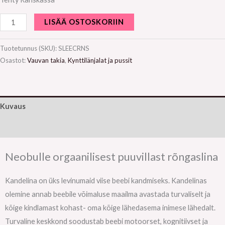
LISÄÄ OSTOSKORIIN
Tuotetunnus (SKU):
SLEECRNS
Osastot:
Vauvan takia
,
Kynttilänjalat ja pussit
Kuvaus
Lisätiedot
Neobulle orgaanilisest puuvillast rõngaslina
Kandelina on üks levinumaid viise beebi kandmiseks. Kandelinas
olemine annab beebile võimaluse maailma avastada turvaliselt ja
kõige kindlamast kohast- oma kõige lähedasema inimese lähedalt.
Turvaline keskkond soodustab beebi motoorset, kognitiivset ja