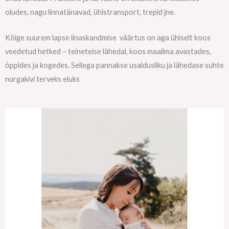
oludes, nagu linnatänavad, ühistransport, trepid jne.
Kõige suurem lapse linaskandmise väärtus on aga ühiselt koos
veedetud hetked – teineteise lähedal, koos maailma avastades,
õppides ja kogedes. Sellega pannakse usaldusliku ja lähedase suhte
nurgakivi terveks eluks