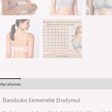
Aprašymas
Papildoma informacija
Bambuko liemenėlė žindymui