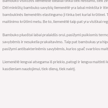
Bambuko viskozės liemenėlė idealiai tinka tiek nėštumo, tiek ži
Dėl minkštų bambuko savybių liemenėlė yra labai minkšta ir itin
bambukinės liemenėlės elastingumo ji tinka bet kuriai krūtinei. 
maitinimo krūtimi metu. Be to, liemenėlė taip pat yra visiškai reg
Bambuko pluoštai labai pralaidūs orui, pasižymi puikiomis term
savybėmis ir nesukelia prakaitavimo. Taip pat bambukas yra hipo
pasižymi antibakterinėmis savybėmis, kurios ypač svarbios mait
Liemenėlė lengvai atsegama iš priekio, patogi ir lengva maitinti kū
kasdieniam naudojimui, tiek dieną, tiek naktį.