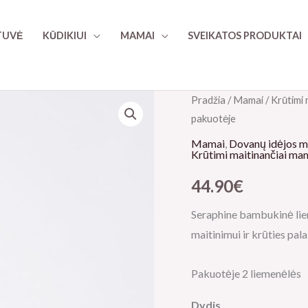
TUVĖ
KŪDIKIUI
MAMAI
SVEIKATOS PRODUKTAI
produkto
Pradžia
/
Mamai
/
Krūtimi 
pakuotėje
kiekis:
Seraphine
Mamai
,
Dovanų idėjos 
Krūtimi maitinančiai ma
imetamisrinnahoidja
bambusest,
44.90
€
2tk
Seraphine bambukinė lieme
pakis
maitinimui ir krūties pal
Pakuotėje 2 liemenėlės
Dydis