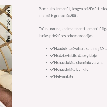
Bambuko liemenėlę lengva prižiūrėti. Medž
skalbti ir greitai išdžiūti.
Tačiau norint, kad maitinanti liemenėlė ilga
kurias priežiūros rekomendacijas
Naudokite švelnų skalbimą 30 l
Nedžiovinkite džiovyklėje
Nenaudokite cheminio valymo
Nenaudokite baliklio
Nelyginkite