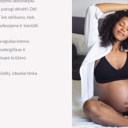
ndymo laikotarpiu.
 patogi dėvėti. Dėl
Tiek nėštumo, tiek
uliuojama ir besiūlė.
oreguliacinėmis
alergiškas ir
inant krūtimi.
dikį. Idealiai tinka