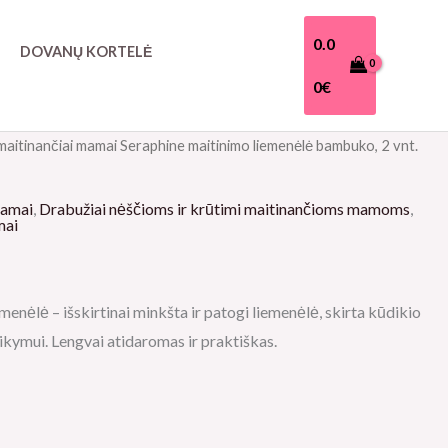
0.0
DOVANŲ KORTELĖ
0
€
maitinančiai mamai
Seraphine maitinimo liemenėlė bambuko, 2 vnt.
mamai
,
Drabužiai nėščioms ir krūtimi maitinančioms mamoms
,
mai
nėlė – išskirtinai minkšta ir patogi liemenėlė, skirta kūdikio
aikymui. Lengvai atidaromas ir praktiškas.