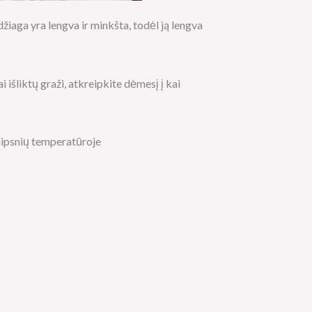
iaga yra lengva ir minkšta, todėl ją lengva
i išliktų graži, atkreipkite dėmesį į kai
aipsnių temperatūroje