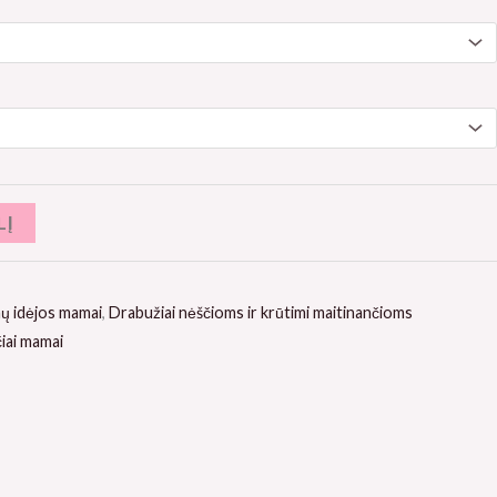
LĮ
ų idėjos mamai
,
Drabužiai nėščioms ir krūtimi maitinančioms
iai mamai