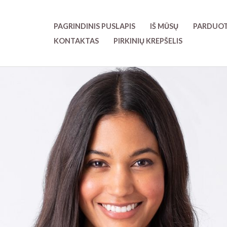
Pereiti
prie
PAGRINDINIS PUSLAPIS
IŠ MŪSŲ
PARDUO
turinio
KONTAKTAS
PIRKINIŲ KREPŠELIS