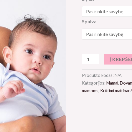
Spalva
Į KREPŠE
Produkto kodas:
N/A
Kategorijos:
Mamai
,
Dovan
mamoms
,
Krūtimi maitinanč