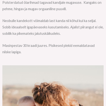
Polsterdatud õlarihmad tagavad kandjale mugavuse. Kangaks on
pehme, hingav ja mugav orgaaniline puuvill.
Neobulle kandekott võimaldab last kanda nii kõhul kui ka seljal.
Sobib ideaalselt igapäevaseks kasutamiseks. Ajalist piirangut ei ole,
sobilik ka pikemateks jalutuskäikudeks.
Masinpestav 30 kraadi juures. Pisikesed plekid eemaldatavad
niiske lapiga.