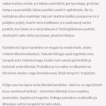
vaikai mažiau verkia, yra labiau patenkinti, geriau miega, greičiau
tampa savarankiški, labiau pasitiki savimi ir aplinkiniais. Be to,
nešiojimas pilvo maišelyje taip pat skatina kūdikio pusiausvyros ir
judėjimo pojūtį. Svarbi vieta kūdikiams yra vadinamoji varlės
padėtis, kuri jiems yra natūraliausia ir fiziologiškiausia padėtis,
skatinanti vaiko fizinį vystymąsi, įskaitant klubus.
Kandekotis lapse kandmine on mugav ka emale/isale, andes
rohkem liikumisvabadust. Vabade kätega saad tegeleda oma
tavapäraste toimetustega, hoides last samal ajal kindlalt ja
kaitstult enda lähedal. Praktiline ja turvaline on liikumine ka
kitsastes oludes, nagu linnatänavad, ühistransport, trepid jne.
Kõige suurem lapse enda lähedal kandmise väärtus on aga ühiselt
koos veedetud hetked – teineteise lähedal, koos maailma
avastades, õppides ja kogedes. Sellega pannakse usaldusliku ja
lähedase suhte nurgakivi terveks eluks.