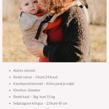
Alates sünnist
Beebi vanus – 0 kuni 24 kuud
Kandepositsioonid – Kõhu peal ja seljal
Kinnitus- klamber
Beebi kaal – 3kg kuni 15 kg
Seljataguse kõrgus – 23 kuni 45 cm