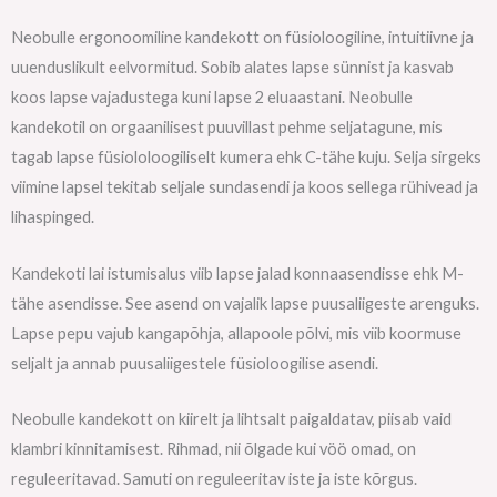
Neobulle ergonoomiline kandekott on füsioloogiline, intuitiivne ja
uuenduslikult eelvormitud. Sobib alates lapse sünnist ja kasvab
koos lapse vajadustega kuni lapse 2 eluaastani. Neobulle
kandekotil on orgaanilisest puuvillast pehme seljatagune, mis
tagab lapse füsiololoogiliselt kumera ehk C-tähe kuju. Selja sirgeks
viimine lapsel tekitab seljale sundasendi ja koos sellega rühivead ja
lihaspinged.
Kandekoti lai istumisalus viib lapse jalad konnaasendisse ehk M-
tähe asendisse. See asend on vajalik lapse puusaliigeste arenguks.
Lapse pepu vajub kangapõhja, allapoole põlvi, mis viib koormuse
seljalt ja annab puusaliigestele füsioloogilise asendi.
Neobulle kandekott on kiirelt ja lihtsalt paigaldatav, piisab vaid
klambri kinnitamisest. Rihmad, nii õlgade kui vöö omad, on
reguleeritavad. Samuti on reguleeritav iste ja iste kõrgus.