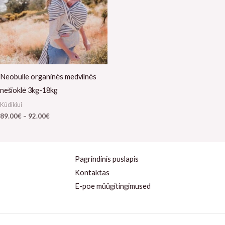
92.00€
Neobulle organinės medvilnės
nešioklė 3kg-18kg
Kūdikiui
89.00
€
–
92.00
€
Pagrindinis puslapis
Kontaktas
E-poe müügitingimused