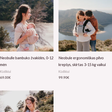
Neobulle bambuko žvakidės, 0-12
Neobule ergonomiškas pilvo
mėn
krepšys, skirtas 3-15 kg vaikui
Kūdikiui
Kūdikiui
69.00
€
99.90
€
Kainų
diapazonas:
nuo
89.00€
iki