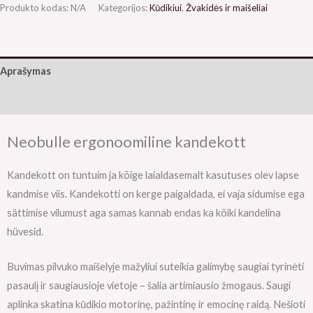
Produkto kodas:
N/A
Kategorijos:
Kūdikiui
,
Žvakidės ir maišeliai
Aprašymas
Papildoma informacija
Neobulle ergonoomiline kandekott
Kandekott on tuntuim ja kõige laialdasemalt kasutuses olev lapse
kandmise viis. Kandekotti on kerge paigaldada, ei vaja sidumise ega
sättimise vilumust aga samas kannab endas ka kõiki kandelina
hüvesid.
Buvimas pilvuko maišelyje mažyliui suteikia galimybę saugiai tyrinėti
pasaulį ir saugiausioje vietoje – šalia artimiausio žmogaus. Saugi
aplinka skatina kūdikio motorinę, pažintinę ir emocinę raidą. Nešioti