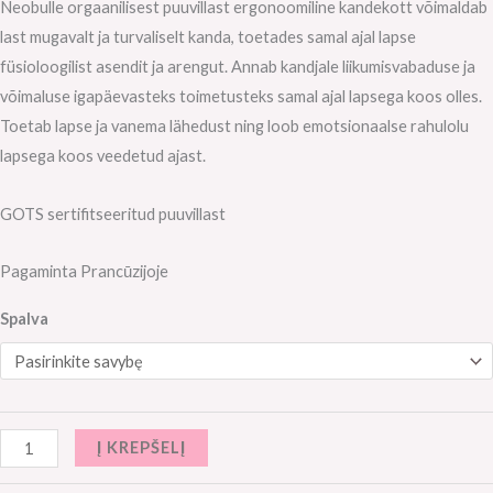
Neobulle orgaanilisest puuvillast ergonoomiline kandekott võimaldab
last mugavalt ja turvaliselt kanda, toetades samal ajal lapse
füsioloogilist asendit ja arengut. Annab kandjale liikumisvabaduse ja
võimaluse igapäevasteks toimetusteks samal ajal lapsega koos olles.
Toetab lapse ja vanema lähedust ning loob emotsionaalse rahulolu
lapsega koos veedetud ajast.
GOTS sertifitseeritud puuvillast
Pagaminta Prancūzijoje
Spalva
Į KREPŠELĮ