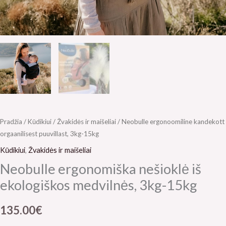
Pradžia
/
Kūdikiui
/
Žvakidės ir maišeliai
/ Neobulle ergonoomiline kandekott
orgaanilisest puuvillast, 3kg-15kg
Kūdikiui
,
Žvakidės ir maišeliai
Neobulle ergonomiška nešioklė iš
ekologiškos medvilnės, 3kg-15kg
135.00
€