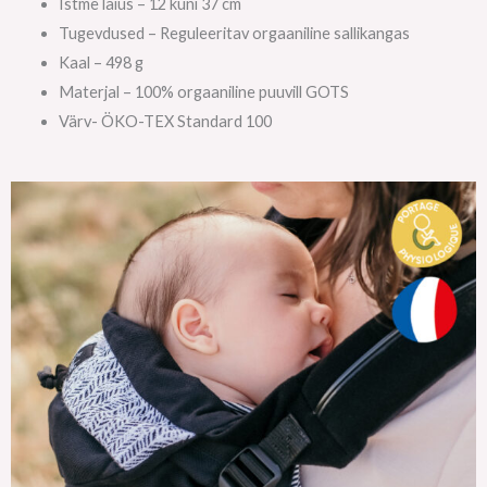
Istme laius – 12 kuni 37 cm
Tugevdused – Reguleeritav orgaaniline sallikangas
Kaal – 498 g
Materjal – 100% orgaaniline puuvill GOTS
Värv- ÖKO-TEX Standard 100